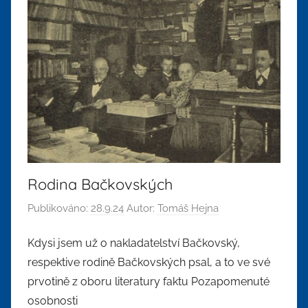
Rodina Bačkovských
Publikováno:
28.9.24
Autor:
Tomáš Hejna
Kdysi jsem už o nakladatelství Bačkovský,
respektive rodině Bačkovských psal, a to ve své
prvotině z oboru literatury faktu Pozapomenuté
osobnosti