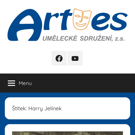
Přejít
k
obsahu
Artes
FB
YB
Menu
Štítek:
Harry Jelínek