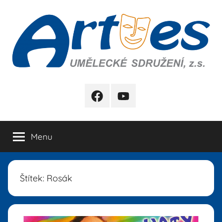
Přejít
k
obsahu
Artes
FB
YB
Menu
Štítek:
Rosák