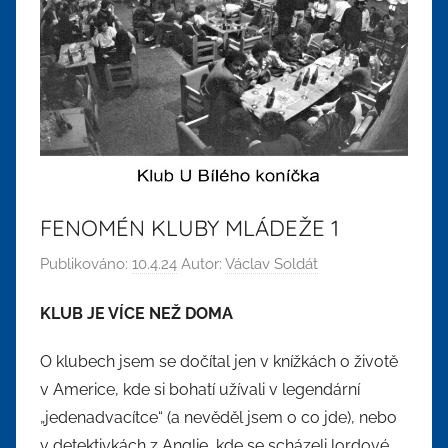
FENOMÉN KLUBY MLÁDEŽE 1
Publikováno:
10.4.24
Autor:
Václav Soldát
KLUB JE VÍCE NEŽ DOMA
O klubech jsem se dočítal jen v knížkách o životě
v Americe, kde si bohatí užívali v legendární
„jedenadvacítce“ (a nevěděl jsem o co jde), nebo
v detektivkách z Anglie, kde se scházeli lordové