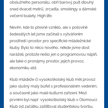
obslužného personálu, obří barový pult dlouhý
snad dvacet metrů, zrcadla, smokingy a dámské
večerní toalety. High life.
Nevím, kde to přesně vzniklo, ale v polovině
šedesátých let jsme začínali s vytvářením
prostředí i prostor pro specifické mládežnické
kluby. Bylo to něco nového, někde jsme dost
naráželi, protože nešlo jen o programovou náplň,
ale také o pronájmy prostor, jejich provoz,
ekonomiku atd.
Klub mládeže či vysokoškolský klub měl provoz
jako slušný malý bufet s profesionálním vedením,
a současně jako malé kulturní zařízení. Mezi
prvními byl např. vysokoškolský klub v Olomouci.
Klub od začátku zaštiťoval studentskou tvorbu,