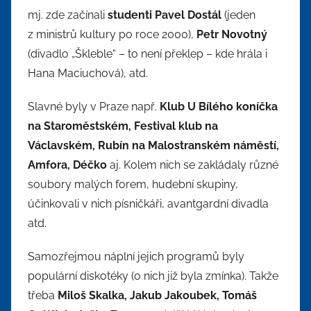
mj. zde začínali
studenti Pavel Dostál
(jeden
z ministrů kultury po roce 2000),
Petr Novotný
(divadlo „Škleble“ – to není překlep – kde hrála i
Hana Maciuchová), atd.
Slavné byly v Praze např.
Klub U Bílého koníčka
na Staroměstském, Festival klub na
Václavském, Rubín na Malostranském náměstí,
Amfora, Déčko
aj. Kolem nich se zakládaly různé
soubory malých forem, hudební skupiny,
účinkovali v nich písničkáři, avantgardní divadla
atd.
Samozřejmou náplní jejich programů byly
populární diskotéky (o nich již byla zmínka). Takže
třeba
Miloš Skalka, Jakub Jakoubek, Tomáš