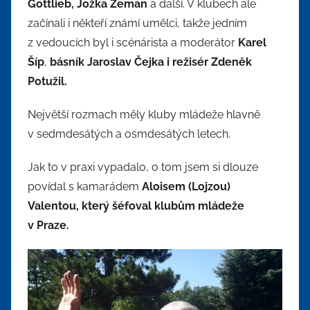
Gottlieb, Jožka Zeman
a další. V klubech ale
začínali i někteří známí umělci, takže jedním
z vedoucích byl i scénárista a moderátor
Karel
Šíp
,
básník Jaroslav Čejka i režisér Zdeněk
Potužil.
Největší rozmach měly kluby mládeže hlavně
v sedmdesátých a osmdesátých letech.
Jak to v praxi vypadalo, o tom jsem si dlouze
povídal s kamarádem
Aloisem (Lojzou)
Valentou, který šéfoval klubům mládeže
v Praze.