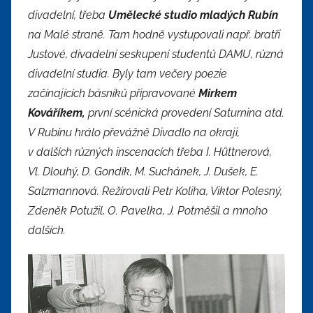
divadelní, třeba
Umělecké studio mladých Rubín
na Malé straně. Tam hodně vystupovali např. bratři
Justové, divadelní seskupení studentů DAMU, různá
divadelní studia. Byly tam večery poezie
začínajících básníků připravované
Mirkem
Kováříkem,
první scénická provedení Saturnina atd.
V Rubínu hrálo převážně Divadlo na okraji,
v dalších různých inscenacích třeba I. Hüttnerová,
Vl. Dlouhý, D. Gondík, M. Suchánek, J. Dušek, E.
Salzmannová. Režírovali Petr Koliha, Viktor Polesný,
Zdeněk Potužil, O. Pavelka, J. Potměšil a mnoho
dalších.