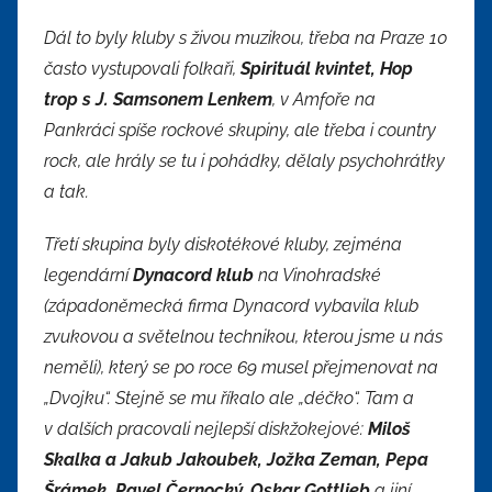
Dál to byly kluby s živou muzikou, třeba na Praze 10
často vystupovali folkaři,
Spirituál kvintet, Hop
trop s J. Samsonem Lenkem
, v Amfoře na
Pankráci spíše rockové skupiny, ale třeba i country
rock, ale hrály se tu i pohádky, dělaly psychohrátky
a tak.
Třetí skupina byly diskotékové kluby, zejména
legendární
Dynacord klub
na Vinohradské
(západoněmecká firma Dynacord vybavila klub
zvukovou a světelnou technikou, kterou jsme u nás
neměli), který se po roce 69 musel přejmenovat na
„Dvojku“. Stejně se mu říkalo ale „déčko“. Tam a
v dalších pracovali nejlepší diskžokejové:
Miloš
Skalka a Jakub Jakoubek, Jožka Zeman, Pepa
Šrámek, Pavel Černocký, Oskar Gottlieb
a jiní.