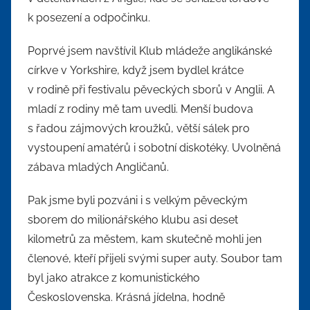
k posezení a odpočinku.
Poprvé jsem navštívil Klub mládeže anglikánské
církve v Yorkshire, když jsem bydlel krátce
v rodině při festivalu pěveckých sborů v Anglii. A
mladí z rodiny mě tam uvedli. Menší budova
s řadou zájmových kroužků, větší sálek pro
vystoupení amatérů i sobotní diskotéky. Uvolněná
zábava mladých Angličanů.
Pak jsme byli pozváni i s velkým pěveckým
sborem do milionářského klubu asi deset
kilometrů za městem, kam skutečně mohli jen
členové, kteří přijeli svými super auty. Soubor tam
byl jako atrakce z komunistického
Československa. Krásná jídelna, hodně