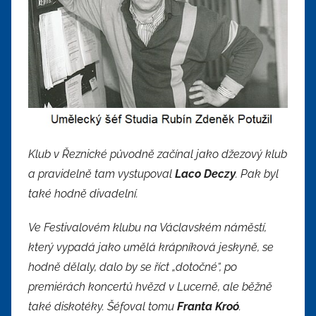
Klub v Řeznické původně začínal jako džezový klub
a pravidelně tam vystupoval
Laco Deczy
. Pak byl
také hodně divadelní.
Ve Festivalovém klubu na Václavském náměstí,
který vypadá jako umělá krápníková jeskyně, se
hodně dělaly, dalo by se říct „dotočné“, po
premiérách koncertů hvězd v Lucerně, ale běžně
také diskotéky. Šéfoval tomu
Franta Kroó
.