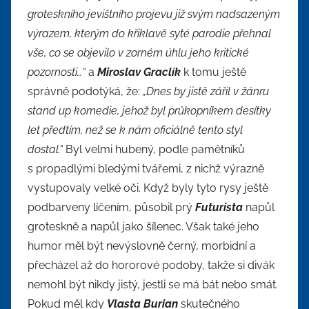
groteskního jevištního projevu již svým nadsazeným
výrazem, kterým do křiklavě syté parodie přehnal
vše, co se objevilo v zorném úhlu jeho kritické
pozornosti…“
a
Miroslav Graclík
k tomu ještě
správně podotýká, že:
„Dnes by jistě zářil v žánru
stand up komedie, jehož byl průkopníkem desítky
let předtím, než se k nám oficiálně tento styl
dostal.“
Byl velmi hubený, podle pamětníků
s propadlými bledými tvářemi, z nichž výrazně
vystupovaly velké oči. Když byly tyto rysy ještě
podbarveny líčením, působil prý
Futurista
napůl
groteskně a napůl jako šílenec. Však také jeho
humor měl být nevýslovně černý, morbidní a
přecházel až do hororové podoby, takže si divák
nemohl být nikdy jistý, jestli se má bát nebo smát.
Pokud měl kdy
Vlasta Burian
skutečného