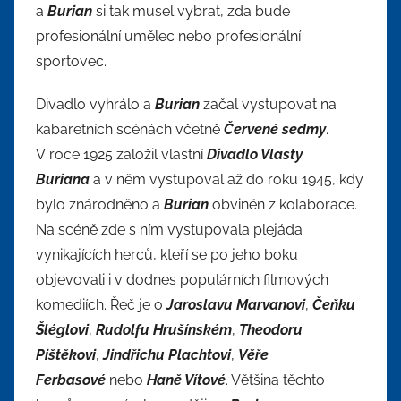
a
Burian
si tak musel vybrat, zda bude
profesionální umělec nebo profesionální
sportovec.
Divadlo vyhrálo a
Burian
začal vystupovat na
kabaretních scénách včetně
Červené sedmy
.
V roce 1925 založil vlastní
Divadlo Vlasty
Buriana
a v něm vystupoval až do roku 1945, kdy
bylo znárodněno a
Burian
obviněn z kolaborace.
Na scéně zde s ním vystupovala plejáda
vynikajících herců, kteří se po jeho boku
objevovali i v dodnes populárních filmových
komediích. Řeč je o
Jaroslavu Marvanovi
,
Čeňku
Šléglovi
,
Rudolfu Hrušínském
,
Theodoru
Pištěkovi
,
Jindřichu Plachtovi
,
Věře
Ferbasové
nebo
Haně Vítové
. Většina těchto