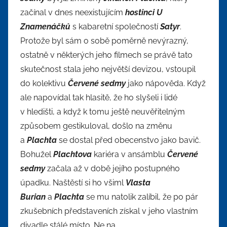
začínal v dnes neexistujícím
hostinci U
Znamenáčků
s kabaretní společností
Satyr
.
Protože byl sám o sobě poměrně nevýrazný,
ostatně v některých jeho filmech se právě tato
skutečnost stala jeho největší devizou, vstoupil
do kolektivu
Červené sedmy
jako nápověda. Když
ale napovídal tak hlasitě, že ho slyšeli i lidé
v hledišti, a když k tomu ještě neuvěřitelným
způsobem gestikuloval, došlo na změnu
a
Plachta
se dostal před obecenstvo jako bavič.
Bohužel
Plachtova
kariéra v ansámblu
Červené
sedmy
začala až v době jejího postupného
úpadku. Naštěstí si ho všiml
Vlasta
Burian
a
Plachta
se mu natolik zalíbil, že po pár
zkušebních představeních získal v jeho vlastním
divadle stálé místo. Ne na