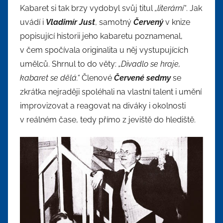
Kabaret si tak brzy vydobyl svůj titul
„literární“
. Jak
uvádí i
Vladimír Just
, samotný
Červený
v knize
popisující historii jeho kabaretu poznamenal,
v čem spočívala originalita u něj vystupujících
umělců. Shrnul to do věty:
„Divadlo se hraje,
kabaret se dělá.“
Členové
Červené sedmy
se
zkrátka nejraději spoléhali na vlastní talent i umění
improvizovat a reagovat na diváky i okolnosti
v reálném čase, tedy přímo z jeviště do hlediště.