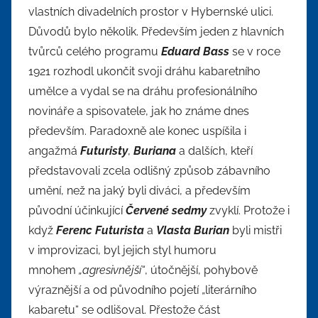
vlastních divadelních prostor v Hybernské ulici.
Důvodů bylo několik. Především jeden z hlavních
tvůrců celého programu
Eduard Bass
se v roce
1921 rozhodl ukončit svoji dráhu kabaretního
umělce a vydal se na dráhu profesionálního
novináře a spisovatele, jak ho známe dnes
především. Paradoxně ale konec uspíšila i
angažmá
Futuristy
,
Buriana
a dalších, kteří
představovali zcela odlišný způsob zábavního
umění, než na jaký byli diváci, a především
původní účinkující
Červené sedmy
zvyklí. Protože i
když
Ferenc Futurista
a
Vlasta Burian
byli mistři
v improvizaci, byl jejich styl humoru
mnohem
„agresivnější“
, útočnější, pohybově
výraznější a od původního pojetí „literárního
kabaretu“ se odlišoval. Přestože část