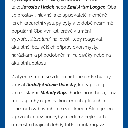
také
Jaroslav Hašek
nebo
Emil Artur Longen
. Oba
se proslavili hlavně jako spisovatelé, nicméně
jejich kabaretní výstupy byly v té době nesmírně
populární. Oba vynikali právě v umění
vytvářet
„literaturu“
na jevišti, tedy reagovat
aktuálně, bez větších příprav dvojsmysly,
narážkami a připodobněními na diváky nebo na
aktuální události.
Zlatým písmem se zde do historie české hudby
zapsal
Rudolf Antonín Dvorský
, který později
založil slavné
Melody Boys
, hudební orchestr, jenž
měl úspěchy nejen na koncertech, plesech a
tanečních zábavách, ale i ve filmech. Šlo o jeden
z prvních a bez pochyby o jeden z nejlepších
orchestrů hrajících tehdy tolik populární jazz,