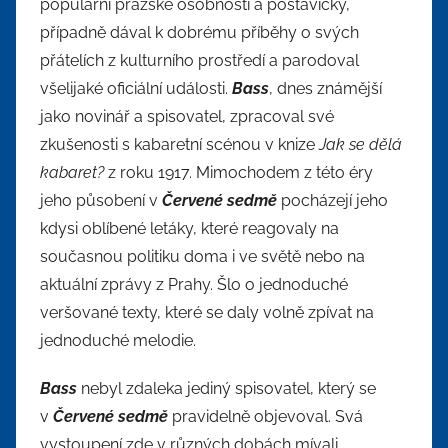
populární pražské osobnosti a postavičky,
případně dával k dobrému příběhy o svých
přátelích z kulturního prostředí a parodoval
všelijaké oficiální události.
Bass
, dnes známější
jako novinář a spisovatel, zpracoval své
zkušenosti s kabaretní scénou v knize
Jak se dělá
kabaret?
z roku 1917. Mimochodem z této éry
jeho působení v
Červené sedmě
pocházejí jeho
kdysi oblíbené letáky, které reagovaly na
současnou politiku doma i ve světě nebo na
aktuální zprávy z Prahy. Šlo o jednoduché
veršované texty, které se daly volně zpívat na
jednoduché melodie.
Bass
nebyl zdaleka jediný spisovatel, který se
v
Červené sedmě
pravidelně objevoval. Svá
vystoupení zde v různých dobách mívali