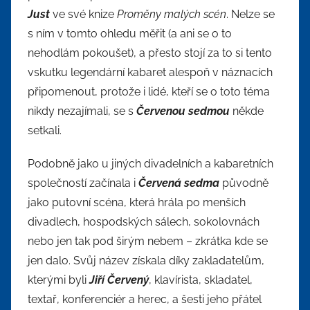
Just
ve své knize
Proměny malých scén
. Nelze se
s ním v tomto ohledu měřit (a ani se o to
nehodlám pokoušet), a přesto stojí za to si tento
vskutku legendární kabaret alespoň v náznacích
připomenout, protože i lidé, kteří se o toto téma
nikdy nezajímali, se s
Červenou sedmou
někde
setkali.
Podobně jako u jiných divadelních a kabaretních
společností začínala i
Červená sedma
původně
jako putovní scéna, která hrála po menších
divadlech, hospodských sálech, sokolovnách
nebo jen tak pod širým nebem – zkrátka kde se
jen dalo. Svůj název získala díky zakladatelům,
kterými byli
Jiří Červený
, klavírista, skladatel,
textař, konferenciér a herec, a šesti jeho přátel