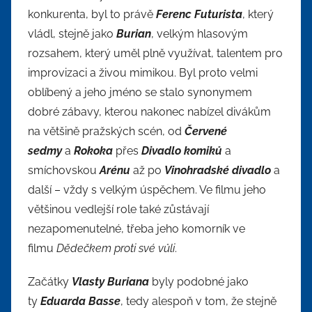
konkurenta, byl to právě
Ferenc Futurista
, který
vládl, stejně jako
Burian
, velkým hlasovým
rozsahem, který uměl plně využívat, talentem pro
improvizaci a živou mimikou. Byl proto velmi
oblíbený a jeho jméno se stalo synonymem
dobré zábavy, kterou nakonec nabízel divákům
na většině pražských scén, od
Červené
sedmy
a
Rokoka
přes
Divadlo komiků
a
smíchovskou
Arénu
až po
Vinohradské divadlo
a
další – vždy s velkým úspěchem. Ve filmu jeho
většinou vedlejší role také zůstávají
nezapomenutelné, třeba jeho komorník ve
filmu
Dědečkem proti své vůli
.
Začátky
Vlasty Buriana
byly podobné jako
ty
Eduarda Basse
, tedy alespoň v tom, že stejně