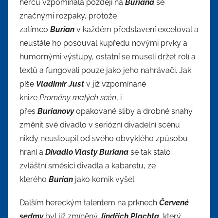
herců vzpomínala později na
Buriana
se
značnými rozpaky, protože
zatímco
Burian
v každém představení exceloval a
neustále ho posouval kupředu novými prvky a
humornými výstupy, ostatní se museli držet rolí a
textů a fungovali pouze jako jeho nahrávači. Jak
píše
Vladimír Just
v již vzpomínané
knize
Proměny malých scén
, i
přes
Burianovy
opakované sliby a drobné snahy
změnit své divadlo v seriózní divadelní scénu
nikdy neustoupil od svého obvyklého způsobu
hraní a
Divadlo Vlasty Buriana
se tak stalo
zvláštní směsicí divadla a kabaretu, ze
kterého
Burian
jako komik vyšel.
Dalším hereckým talentem na prknech
Červené
sedmy
byl již zmíněný
Jindřich Plachta
, který