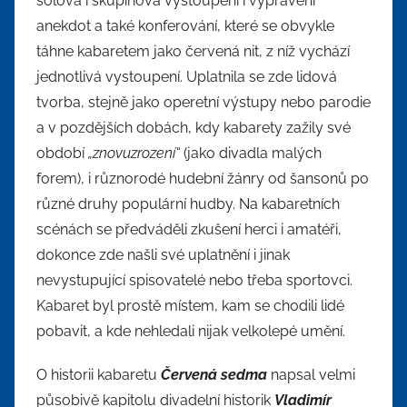
sólová i skupinová vystoupení i vyprávění
anekdot a také konferování, které se obvykle
táhne kabaretem jako červená nit, z níž vychází
jednotlivá vystoupení. Uplatnila se zde lidová
tvorba, stejně jako operetní výstupy nebo parodie
a v pozdějších dobách, kdy kabarety zažily své
období
„znovuzrození“
(jako divadla malých
forem), i různorodé hudební žánry od šansonů po
různé druhy populární hudby. Na kabaretních
scénách se předváděli zkušení herci i amatéři,
dokonce zde našli své uplatnění i jinak
nevystupující spisovatelé nebo třeba sportovci.
Kabaret byl prostě místem, kam se chodili lidé
pobavit, a kde nehledali nijak velkolepé umění.
O historii kabaretu
Červená sedma
napsal velmi
působivě kapitolu divadelní historik
Vladimír