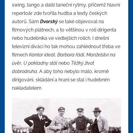
swing, tango a další taneční rytmy, přičemž hlavní
repertoár zde tvořila hudba a texty českých
autorů. Sám
Dvorský
se také objevoval na
filmových plátnech, a to většinou v roli dirigenta
nebo hudebníka ve vedlejších rolích. I dnešní
televizní diváci ho tak mohou zahlédnout třeba ve
filmech
Kantor ideál
,
Barbora řádí
,
Manželství na
úvěr
,
U pokladny stál
nebo
Těžký život
dobrodruha
. A aby toho nebylo málo, kromě
dirigování, skládání a hraní se stal i hudebním
nakladatelem