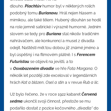
dlouho.
Plachtův
humor byl v některých rolích
podobný tomu
Burianovu
. Hrál nejen hlasem a
mimikou, ale také tělem. Hubený dlouhán se hodil
na role jemně satirické i výrazně humorné. Jedním
slovem se tedy pro
Buriana
stal nikoliv tradičním
nahrávačem, ale konkurencí a musel z divadla
odejít. Naštěstí měl tou dobou již známé jméno a
byl úspěšný i na filmovém plátně. I s
Ferencem
Futuristou
se objevil na jevišti, a to
v
Osvobozeném divadle
ve hře
Fata Morgana
. O
několik let později zde exceloval v legendárních
hrách
Kat a blázen
,
Osel a stín
a v revue
Rub a líc
.
Už bylo řečeno, že v roce 1922 kabaret
Červená
sedma
ukončil svoji činnost, přestože se mu
podařilo dostat z pozice kočovného
„divadla“
do