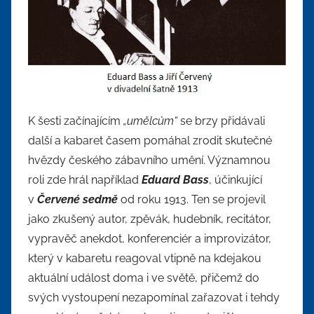
K šesti začínajícím
„umělcům“
se brzy přidávali
další a kabaret časem pomáhal zrodit skutečné
hvězdy českého zábavního umění. Významnou
roli zde hrál například
Eduard Bass
, účinkující
v
Červené sedmě
od roku 1913. Ten se projevil
jako zkušený autor, zpěvák, hudebník, recitátor,
vypravěč anekdot, konferenciér a improvizátor,
který v kabaretu reagoval vtipně na kdejakou
aktuální událost doma i ve světě, přičemž do
svých vystoupení nezapomínal zařazovat i tehdy