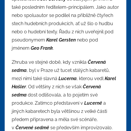
také posledním ředitelem-principálem. Jako autor
nebo spoluautor se podílel na přibližně čtyřech
stech hudebních produkcích, ať už šlo o hudbu
nebo o hudební texty. Řadu z nich uveřejnil pod
pseudonymem
Karel Gersten
nebo pod
jménem
Geo Frank
.
Zhruba ve stejné době, kdy vznikla
Červená
sedma
, byl v Praze už tucet stálých kabaretů,
mezi nimi také slavná
Lucerna
, kterou vedl
Karel
Hašler
. Od většiny z nich se však
Červená
sedma
dost odlišovala, a to pojetím své
produkce. Zatímco představení v
Lucerně
a
jiných kabaretech byla většinou z velké části
předem připravena a měla své scénáře,
v
Červené sedmě
se především improvizovalo.