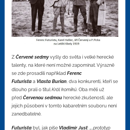
Z
Červené sedmy
vyšly do světa i velké herecké
talenty, na které není možné zapomínat. Výrazně
se zde prosadili například
Ferenc
Futurista
a
Vlasta Burian
, dva konkurenti, kteří se
dlouho prali o titul
Král komiků
. Oba měli už
před
Červenou sedmou
herecké zkušenosti, ale
jejich působení v tomto kabaretním souboru není
zanedbatelné.
Futurista
byl, jak píše
Vladimír Just
:
„…prototyp