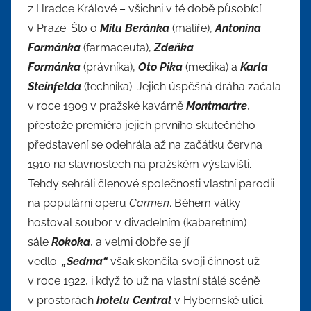
z Hradce Králové – všichni v té době působící
v Praze. Šlo o
Mílu Beránka
(malíře),
Antonína
Formánka
(farmaceuta),
Zdeňka
Formánka
(právníka),
Oto Pika
(medika) a
Karla
Steinfelda
(technika). Jejich úspěšná dráha začala
v roce 1909 v pražské kavárně
Montmartre
,
přestože premiéra jejich prvního skutečného
představení se odehrála až na začátku června
1910 na slavnostech na pražském výstavišti.
Tehdy sehráli členové společnosti vlastní parodii
na populární operu
Carmen
. Během války
hostoval soubor v divadelním (kabaretním)
sále
Rokoka
, a velmi dobře se jí
vedlo.
„Sedma“
však skončila svoji činnost už
v roce 1922, i když to už na vlastní stálé scéně
v prostorách
hotelu Central
v Hybernské ulici.