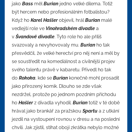
jako
Bass
měl
Burian
jedno velké dilema. Totiž
být hercem nebo profesionálním fotbalistou?
Když ho
Karel Hašler
objevil, hrál
Burian
malé
vedlejší role ve
Vinohradském divadle
a
v
Švandově divadle
. Tyto role ho ale příliš
svazovaly a nevyhovovaly mu.
Burian
ho tak
přesvědčil, že velké herectví pro něj není a měl by
se soustředit na komediálnost a civilnější projev
svého talentu právě v kabaretu. Přivedl ho tak
do
Rokoka
, kde se
Burian
konečně mohl prosadit
jako přirozený komik. Dlouho se zde však
nezdržel, protože po jednom pozdním příchodu
ho
Hašler
z divadla vyhodil.
Burian
totiž v té době
hrával jako brankář za pražskou
Spartu
a z utkání
jezdil na vystoupení rovnou v dresu a na poslední
chvíli. Jak zjistil, stíhat obojí zkrátka nebylo možné