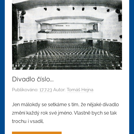
Divadlo číslo…
Publikováno:
17.7.23
Autor:
Tomáš Hejna
Jen málokdy se setkáme s tím, že nějaké divadlo
změní každý rok své jméno. Vlastně bych se tak
trochu i vsadil,