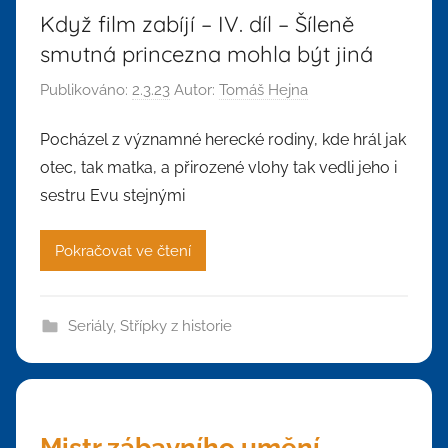
Když film zabíjí – IV. díl – Šíleně
smutná princezna mohla být jiná
Publikováno:
2.3.23
Autor:
Tomáš Hejna
Pocházel z významné herecké rodiny, kde hrál jak
otec, tak matka, a přirozené vlohy tak vedli jeho i
sestru Evu stejnými
Pokračovat ve čtení
Seriály
,
Střípky z historie
Mistr zábavního umění