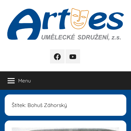
Přejít
k
obsahu
Artes
FB
YB
Menu
Štítek:
Bohuš Záhorský