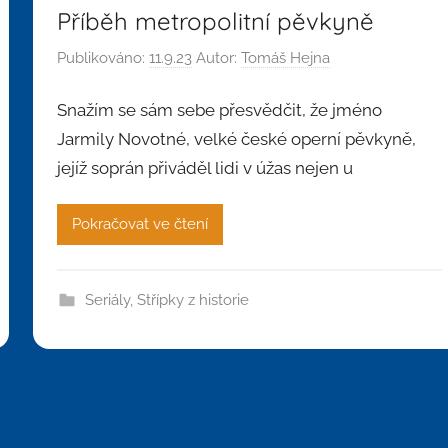
Příběh metropolitní pěvkyně
Publikováno:
11.9.23
Autor:
Tomáš Hejna
Snažím se sám sebe přesvědčit, že jméno
Jarmily Novotné, velké české operní pěvkyně,
jejíž soprán přiváděl lidi v úžas nejen u
Pokračovat ve čtení
Seriály
,
Střípky z historie