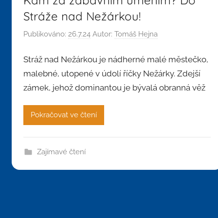
Stráže nad Nežárkou!
Publikováno:
26.7.24
Autor:
Tomáš Hejna
Stráž nad Nežárkou je nádherné malé městečko,
malebné, utopené v údolí říčky Nežárky. Zdejší
zámek, jehož dominantou je bývalá obranná věž
Pokračovat ve čtení
Zajímavé čtení