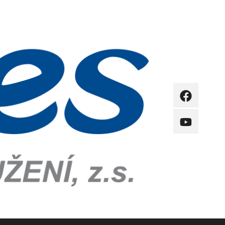
FB
YB