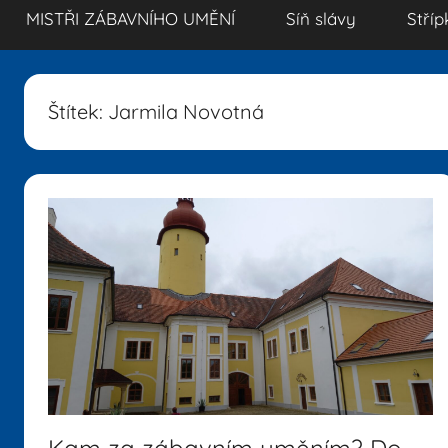
MISTŘI ZÁBAVNÍHO UMĚNÍ
Síň slávy
Stříp
Štítek:
Jarmila Novotná
Kam za zábavním uměním? Do