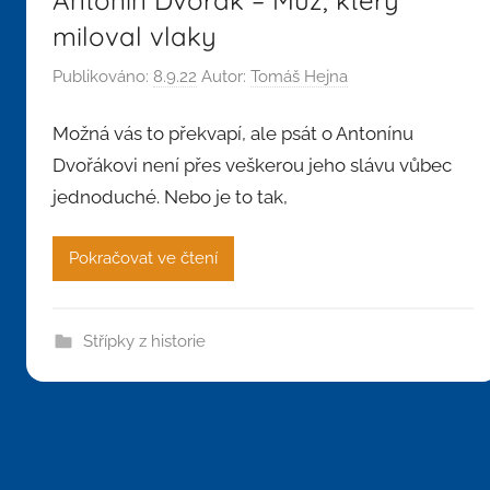
miloval vlaky
Publikováno:
8.9.22
Autor:
Tomáš Hejna
Možná vás to překvapí, ale psát o Antonínu
Dvořákovi není přes veškerou jeho slávu vůbec
jednoduché. Nebo je to tak,
Pokračovat ve čtení
Střípky z historie