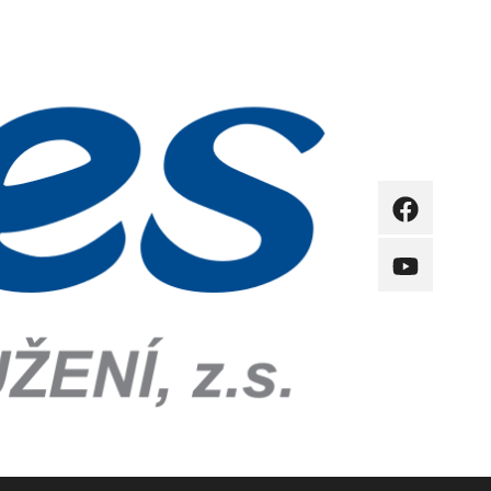
FB
YB