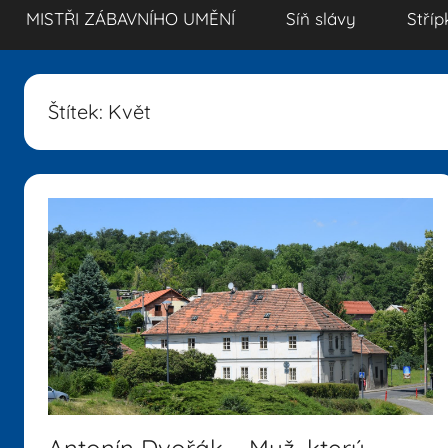
MISTŘI ZÁBAVNÍHO UMĚNÍ
Síň slávy
Stříp
Štítek:
Květ
Antonín Dvořák – Muž, který