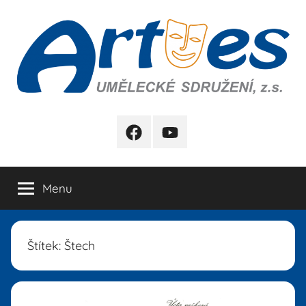
Přejít
k
obsahu
Artes
FB
YB
Menu
Štítek:
Štech