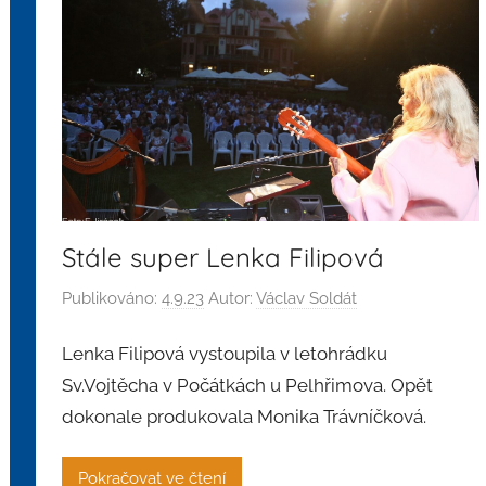
Stále super Lenka Filipová
Publikováno:
4.9.23
Autor:
Václav Soldát
Lenka Filipová vystoupila v letohrádku
Sv.Vojtěcha v Počátkách u Pelhřimova. Opět
dokonale produkovala Monika Trávníčková.
Pokračovat ve čtení