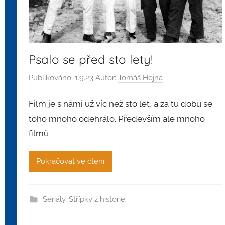
Psalo se před sto lety!
Publikováno:
1.9.23
Autor:
Tomáš Hejna
Film je s námi už víc než sto let, a za tu dobu se
toho mnoho odehrálo. Především ale mnoho
filmů
Pokračovat ve čtení
Seriály
,
Střípky z historie