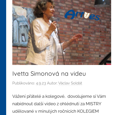
Ivetta Simonová na videu
Publikováno:
4.9.23
Autor:
Václav Soldát
Vážení přátelé a kolegové, dovolujeme si Vám
nabídnout další video z ohlédnutí za MISTRY
udělované v minulých ročnících KOLEGIEM