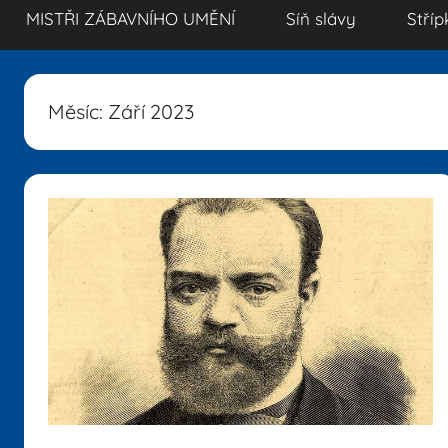
MISTŘI ZÁBAVNÍHO UMĚNÍ
Síň slávy
Stříp
Měsíc:
Září 2023