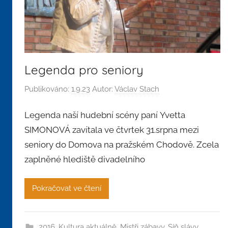
Legenda pro seniory
Publikováno:
1.9.23
Autor:
Václav Stach
Legenda naší hudební scény paní Yvetta
SIMONOVÁ zavítala ve čtvrtek 31.srpna mezi
seniory do Domova na pražském Chodově. Zcela
zaplněné hlediště divadelního
Pokračovat ve čtení
2016
,
Kultura aktuálně
,
Mistři zábavy
,
Síň slávy