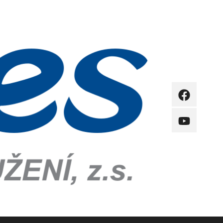
FB
YB