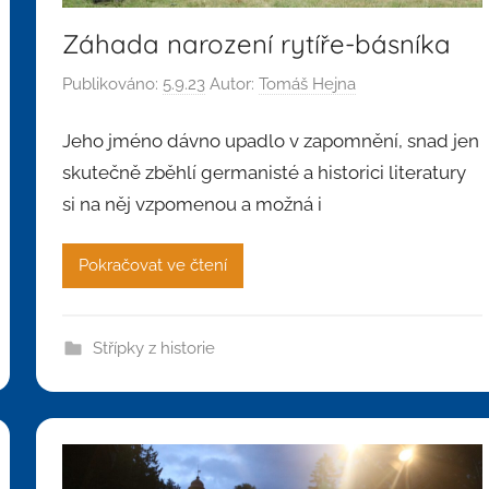
Záhada narození rytíře-básníka
Publikováno:
5.9.23
Autor:
Tomáš Hejna
Jeho jméno dávno upadlo v zapomnění, snad jen
skutečně zběhlí germanisté a historici literatury
si na něj vzpomenou a možná i
Pokračovat ve čtení
Střípky z historie