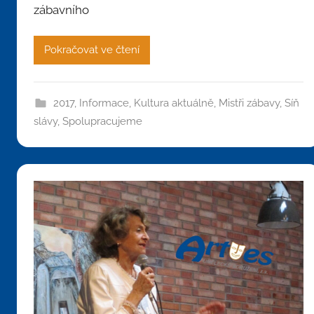
zábavního
Pokračovat ve čtení
2017
,
Informace
,
Kultura aktuálně
,
Mistři zábavy
,
Síň
slávy
,
Spolupracujeme