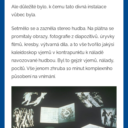
Ale důležité bylo, k čemu tato divná instalace
vůbec byla.
Setmělo se a zazněla stereo hudba. Na plátna se
promítaly obrazy, fotografie z diapozitivů, úryvky
filmů, kresby, výtvarná díla, a to vše tvořilo jakýsi
kaleidoskop vjemů v kontrapunktu k náladě
navozované hudbou. Byl to gejzír vjemů, nálady,
pocitů. Vše jenom zhruba 10 minut komplexního
působení na vnímání.