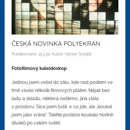
ČESKÁ NOVINKA POLYEKRAN
Publikováno:
15.1.22
Autor:
Václav Soldát
Fotofilmový kaleidoskop
Jednou jsem vešel do sálu, kde nad podiem ve
tmě viselo několik filmových pláten. Nějak bez
ladu a skladu, některá našikmo, jiná vlála
v prostoru. Sice jsem tušil, o co jde, ale „koukal
jsem jako vrána“. Takhle posléze koukalo hodně
diváků po celém světě.