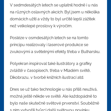
V sedmdesátých letech se uplatnil hodně i u nás
na různých oslavných akcích. Byl jsem u několika
domácích užití a vždy to byl určitě lepší zážitek
než velkolepé proslovy k výročím.
Posléze v osmdesátých letech se na tomto
principu realizovaly i laserové produkce se
zvukovými a světelnými efekty třeba v Bulharsku.
Polyekran inspiroval také ilustrátory a grafiky
zvláště v časopisech, třeba v Mladém světě,
Dikobrazu, v tvorbě knižních ilustrací atd.
Dnes se už tako technologie u nás příliš neužívá,
možná ještě někde ve světě. Ale každopádně to
bylo naše skutečně světové prvenství. Souběžně
s ním vytvořili tvůrci další světovou novinku