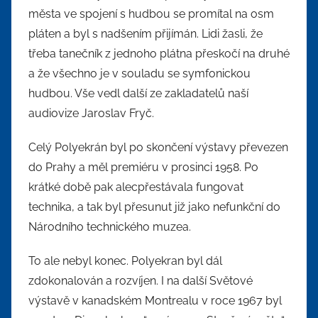
města ve spojení s hudbou se promítal na osm
pláten a byl s nadšením přijímán. Lidi žasli, že
třeba tanečník z jednoho plátna přeskočí na druhé
a že všechno je v souladu se symfonickou
hudbou. Vše vedl další ze zakladatelů naší
audiovize Jaroslav Fryč.
Celý Polyekrán byl po skončení výstavy převezen
do Prahy a měl premiéru v prosinci 1958. Po
krátké době pak alecpřestávala fungovat
technika, a tak byl přesunut již jako nefunkční do
Národního technického muzea.
To ale nebyl konec. Polyekran byl dál
zdokonalován a rozvíjen. I na další Světové
výstavě v kanadském Montrealu v roce 1967 byl