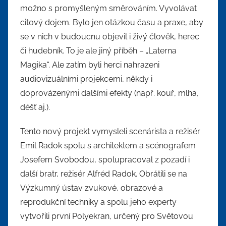
možno s promyšleným směrováním. Vyvolávat
citový dojem. Bylo jen otázkou času a praxe, aby
se v nich v budoucnu objevil i živý člověk, herec
či hudebník. To je ale jiný příběh – „Laterna
Magika“. Ale zatím byli herci nahrazeni
audiovizuálními projekcemi, někdy i
doprovázenými dalšími efekty (např. kouř, mlha,
déšť aj.).
Tento nový projekt vymysleli scenárista a režisér
Emil Radok spolu s architektem a scénografem
Josefem Svobodou, spolupracoval z pozadí i
další bratr, režisér Alfréd Radok. Obrátili se na
Výzkumný ústav zvukové, obrazové a
reprodukční techniky a spolu jeho experty
vytvořili první Polyekran, určený pro Světovou