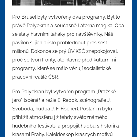
Pro Brusel byly vytvořeny dva programy. Byl to
právě Polyekran a současně Laterna magika. Oba
se staly hlavními taháky pro návštěvníky. Náš
pavilon si jich přišlo prohlédnout přes šest
milionů. Dokonce se prý ÚV KSČ znepokojoval,
proč se tvoří fronty, ale hlavně před kulturními
programy, které se málo věnují socialistické
pracovní realitě ČSR.
Pro Polyekran byl vytvořen program „Pražské
jaro“ (scénář a režie E. Radok, scénografie J.
Svoboda, hudba J. F. Fischer). Posláním bylo
přiblížit atmosféru již tehdy světoznámého
hudebního festivalu a propojit hudbu s historií a
krásami Prahy. Kaleidoskop krásných motivů