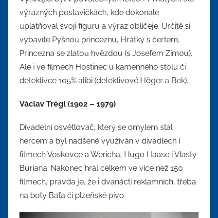
výrazných postavičkách, kde dokonale
uplatňoval svoji figuru a výraz obličeje. Určitě si
vybavíte Pyšnou princeznu, Hrátky s čertem,
Princezna se zlatou hvězdou (s Josefem Zímou).
Ale i ve filmech Hostinec u kamenného stolu či
detektivce 105% alibi (detektivové Höger a Bek).
Václav Trégl (1902 – 1979)
Divadelní osvětlovač, který se omylem stal
hercem a byl nadšeně využíván v divadlech i
filmech Voskovce a Wericha, Hugo Haase i Vlasty
Buriana. Nakonec hrál celkem ve více než 150
filmech, pravda je, že i dvanácti reklamních, třeba
na boty Baťa či plzeňské pivo.