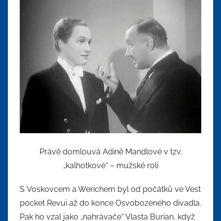
Právě domlouvá Adině Mandlové v tzv.
„kalhotkové“ – mužské roli
S Voskovcem a Werichem byl od počátků ve Vest
pocket Revui až do konce Osvobozeného divadla.
Pak ho vzal jako „nahrávače“ Vlasta Burian, když