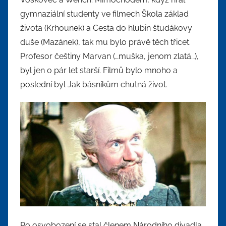
gymnaziální studenty ve filmech Škola základ
života (Krhounek) a Cesta do hlubin študákovy
duše (Mazánek), tak mu bylo právě těch třicet.
Profesor češtiny Marvan (…muška, jenom zlatá…),
byl jen o pár let starší. Filmů bylo mnoho a
poslední byl Jak básníkům chutná život.
Po osvobození se stal členem Národního divadla,