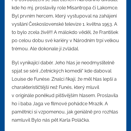
kde ho mj. proslavily role Misantropa či Lakomce.
Byl prvním hercem, který vystupoval na zahájení
vysílání Československé televize 1. května 1953. A
to bylo zcela živě!!! A málokdo věděl, že František
po celou dobu své kariéry v Národním trpí velkou
trémou. Ale dokonale jí zvládal.
Byl vynikající dabér. Jeho hlas je neodmyslitelně
spjat se sérií „četnických komedií“ kde daboval
Louise de Funése. Znalci říkají, že měl hlas lepší a
charakterističtější než Funés, který mluvil
v originále poněkud pištivějším hlasem. Proslavila
ho i baba Jaga ve filmové pohádce Mrazík. A
pamětníci si vzpomenou, jak geniálně pro rozhlas
namluvil Bylo nás pět Karla Poláčka.