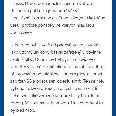
Hlášky, které zdomácněli v našem životě, a
dokonce i politice a jsou používány
v nejrůznějších situacích. Snad každým a každého
věku (protože pohádky ve kterých hrál, jsou
věčně živé).
Jeho otec byl hlavně od padesátých oslavován
jako vzorný levicový básník zařazený v povinné
školní četbě. I Stanislav byl výrazně levicově
zaměřený, za německé okupace působil v odboji,
při pražském povstání byl s autem plným zbraní
zadržen SS a odsouzen k trestu smrti. Ten se měl
vykonat 9. května 1945 a naštěstí to už nestihli.
Jeho syn, také výrazně komunistický básník, po
roce 1968 spáchal sebevraždu. Na jeden život to
bylo až moc.