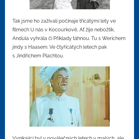
Tak jsme ho zažívali počínaje třicátými lety ve
filmech U nás v Kocourkově, Ať žije nebožtík,
Andula vyhrála či Příklady táhnou. Tu s Werichem
jindy s Haasem. Ve čtyřicátých letech pak
s Jindřichem Plachtou.
Vynikající byl v poválečných letech v malých, ale