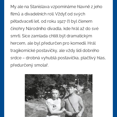
My ale na Stanislava vzpomínáme hlavně z jeho
filmů a divadelních rolí. Vždyť od svých
pětadvaceti let, od roku 1927 (!) byl členem
činohry Národního divadla, kde hrál až do své
smrti. Sice zamlada chtěl být dramatickým
hercem, ale byl předurčen pro komedii. Hrál
tragikomické postavičky, ale vždy lidi dobrého
srdce – drobná vyhublá postavička, plačtivý hlas,
předurčený smolař.