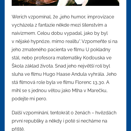
Werich vzpomínal, že „jeho humor, improvizace
vycházela z fantazie někde mezi šílenstvím a
naivizmem. Celou dobu vypadal, jako by byl
v nějaké hypnóze, mimo realitu“. Vzpomeňte si na
jeho zmateného pacienta ve filmu U pokladny
stál, nebo profesora matematiky Koďouska ve
Škola základ života. Snad jeho největší rolí byl
sluha ve filmu Hugo Haase Andula vyhrála. Jeho
stá filmová role byla ve filmu Florenc 13,30. A
mihl se s jednou větou jako Mlha v Marečku,
podejte mi pero.
Další vzpomínání, tentokrát o ženách – hvězdách
první republiky a někdy i poté si necháme na
příště.