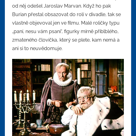
od něj odešel Jaroslav Marvan. Když ho pak
Burian přestal obsazovat do rolí v divadle, tak se
vlastně objevoval jen ve filmu. Malé roličky typu
„paní, nesu vám psaní“, figurky mírně přiblblého,
zmateného človíčka, který se plete, kam nemá a
ani si to neuvědomuje.