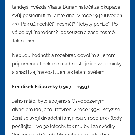
tehdejší hvězda Vlasta Burian natočil za okupace
svůj poslední film „Zlaté dno“ v roce 1942 (uveden
43). Pak už nechtěl? nesměl? Nebyly peníze? Po
válce byl “národem?“ odsouzen a zase nesměl.
Tak nevím.
Nebudu hodnotit a rozebírat, dovolím si jenom
připomenout některé osobnosti, jejich vzpomínky
a snad i zajímavosti. Jen tak letem světem.
František Filipovský (1907 – 1993)
Jeho mládí bylo spojeno s Osvobozeným
divadlem (do jeho uzavření v roce 1938). Když se
ženil se svojí divadelní fanynkou v roce 1937 (tedy
počítejte – ve 30 letech), tak mu byli za svědky
Voskovec a Werich. Mimochodem, když hrál