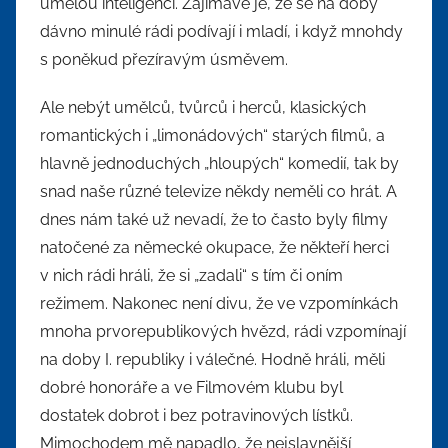
umělou inteligencí. Zajímavé je, že se na doby
dávno minulé rádi podívají i mladí, i když mnohdy
s poněkud přezíravým úsměvem.
Ale nebýt umělců, tvůrců i herců, klasických
romantických i „limonádových“ starých filmů, a
hlavně jednoduchých „hloupých“ komedií, tak by
snad naše různé televize někdy neměli co hrát. A
dnes nám také už nevadí, že to často byly filmy
natočené za německé okupace, že někteří herci
v nich rádi hráli, že si „zadali“ s tím či oním
režimem. Nakonec není divu, že ve vzpomínkách
mnoha prvorepublikových hvězd, rádi vzpomínají
na doby I. republiky i válečné. Hodně hráli, měli
dobré honoráře a ve Filmovém klubu byl
dostatek dobrot i bez potravinových lístků.
Mimochodem mě napadlo, že nejslavnější