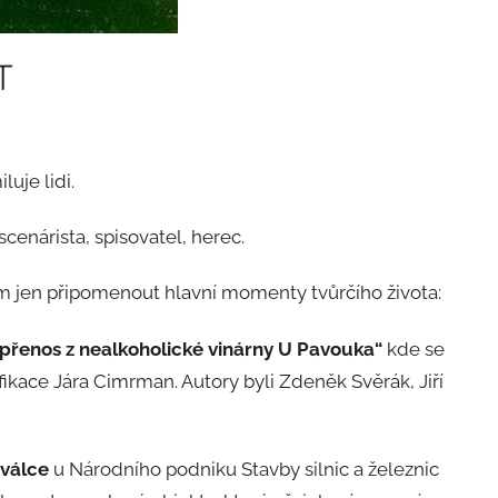
T
uje lidi.
scenárista, spisovatel, herec.
m jen připomenout hlavní momenty tvůrčího života:
přenos z nealkoholické vinárny U Pavouka“
kde se
fikace Jára Cimrman. Autory byli Zdeněk Svěrák, Jiří
 válce
u Národního podniku Stavby silnic a železnic