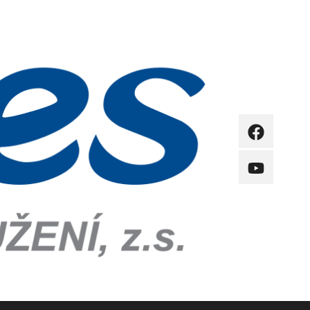
FB
YB