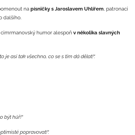
apomenout na
písničky s Jaroslavem Uhlířem
, patronaci
 dalšího.
ní cimrmanovský humor alespoň
v několika slavných
je asi tak všechno, co se s tím dá dělat!“.
o být hůř!“
optimisté popravovat!“.