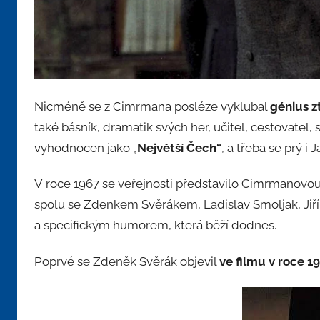
Nicméně se z Cimrmana posléze vyklubal
génius z
také básník, dramatik svých her, učitel, cestovatel
vyhodnocen jako „
Největší Čech“
, a třeba se prý i
V roce 1967 se veřejnosti představilo Cimrmanovou 
spolu se Zdenkem Svěrákem, Ladislav Smoljak, Jiří
a specifickým humorem, která běží dodnes.
Poprvé se Zdeněk Svěrák objevil
ve filmu v roce 1