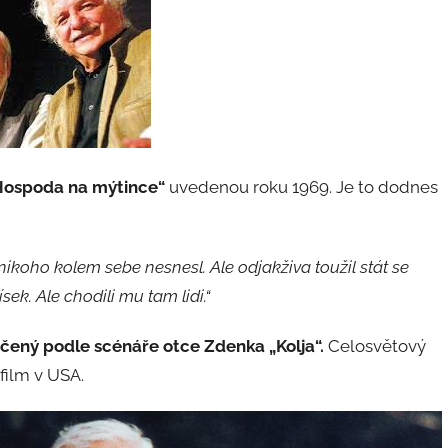
Hospoda na mýtince“
uvedenou roku 1969. Je to dodnes
ikoho kolem sebe nesnesl. Ale odjakživa toužil stát se
sek. Ale chodili mu tam lidi.“
očený podle scénáře otce Zdenka
„Kolja“.
Celosvětový
film v USA.