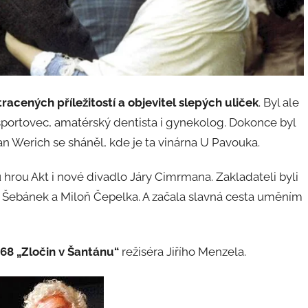
tracených příležitostí a objevitel slepých uliček
. Byl ale
, sportovec, amatérský dentista i gynekolog. Dokonce byl
 Jan Werich se sháněl, kde je ta vinárna U Pavouka.
hrou Akt i nové divadlo Járy Cimrmana. Zakladateli byli
 Šebánek a Miloň Čepelka. A začala slavná cesta uměním
968 „Zločin v Šantánu“
režiséra Jiřího Menzela.