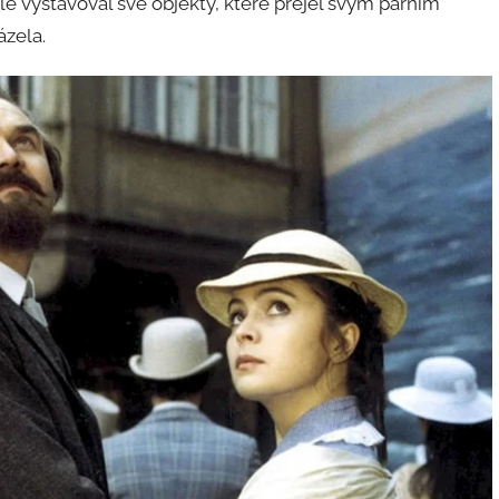
le vystavoval své objekty, které přejel svým parním
ázela.