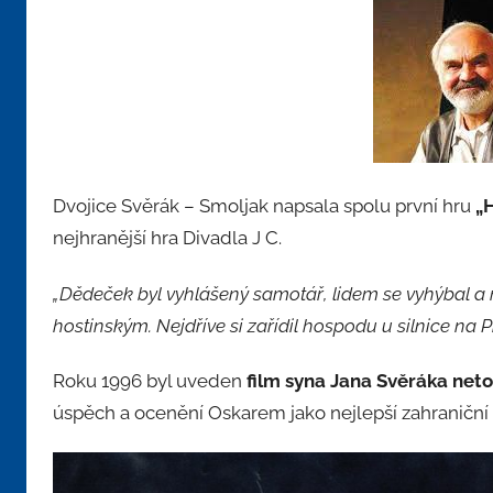
Dvojice Svěrák – Smoljak napsala spolu první hru
„
nejhranější hra Divadla J C.
„Dědeček byl vyhlášený samotář, lidem se vyhýbal a n
hostinským. Nejdříve si zařídil hospodu u silnice na Pí
Roku 1996 byl uveden
film syna Jana Svěráka net
úspěch a ocenění Oskarem jako nejlepší zahraniční 