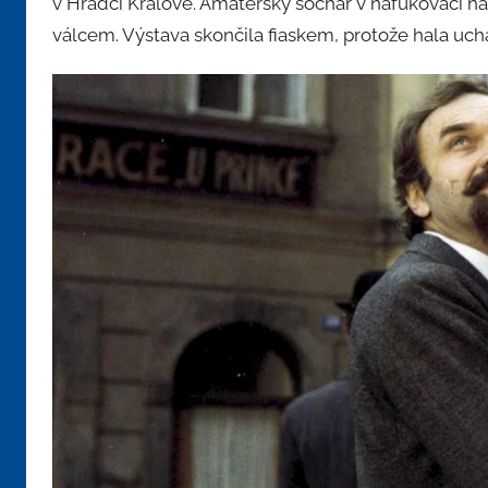
v Hradci Králové. Amatérský sochař v nafukovací ha
válcem. Výstava skončila fiaskem, protože hala uch