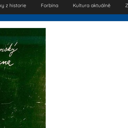
ky z historie
Forbína
Kultura aktuálně
Z