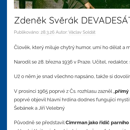
Zdeněk Svěrák DEVADESÁ
Publikováno:
28.3.26
Autor:
Václav Soldát
Člověk, který miluje chytrý humor, umí ho dělat a mil
Narodil se 28. března 1936 v Praze. Učitel, redaktor, 
Už o něm je snad všechno napsáno, takže si dovolí
V prosinci 1965 poprvé z Čs. rozhlasu zazněl „
přímý 
poprvé objevil hlavní hrdina dodnes fungující mysti
Šebánek a Jiří Velebný
Původně se představil
Cimrman jako řidič parního