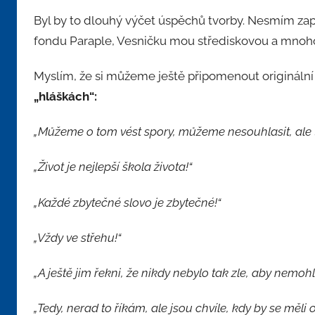
Byl by to dlouhý výčet úspěchů tvorby. Nesmím z
fondu Paraple, Vesničku mou střediskovou a mnoho
Myslím, že si můžeme ještě připomenout originál
„hláškách“:
„Můžeme o tom vést spory, můžeme nesouhlasit, ale to 
„Život je nejlepší škola života!“
„Každé zbytečné slovo je zbytečné!“
„Vždy ve střehu!“
„A ještě jim řekni, že nikdy nebylo tak zle, aby nemohl
„Tedy, nerad to říkám, ale jsou chvíle, kdy by se měli 