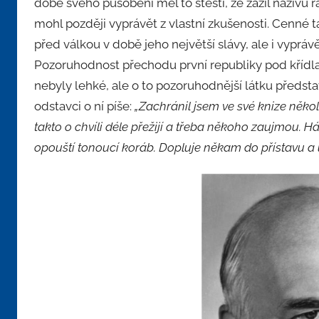
době svého působení měl to štěstí, že zažil naživu 
mohl později vyprávět z vlastní zkušenosti. Cenné ta
před válkou v době jeho největší slávy, ale i vyprávě
Pozoruhodnost přechodu první republiky pod křídl
nebyly lehké, ale o to pozoruhodnější látku předst
odstavci o ní píše:
„Zachránil jsem ve své knize něk
takto o chvíli déle přežijí a třeba někoho zaujmou.
opouští tonoucí koráb. Dopluje někam do přístavu a u