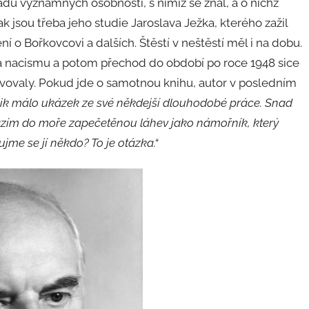
řadu významných osobností, s nimiž se znal, a o nichž
k jsou třeba jeho studie Jaroslava Ježka, kterého zažil
ní o Bořkovcovi a dalších. Štěstí v neštěstí měl i na dobu.
a nacismu a potom přechod do období po roce 1948 sice
avovaly. Pokud jde o samotnou knihu, autor v posledním
olik málo ukázek ze své někdejší dlouhodobé práce. Snad
 Házím do moře zapečetěnou láhev jako námořník, který
jme se jí někdo? To je otázka.“