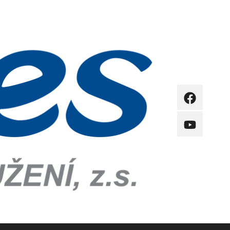
FB
YB