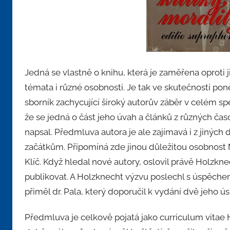
Jedná se vlastně o knihu, která je zaměřena oproti
témata i různé osobnosti. Je tak ve skutečnosti pon
sborník zachycující široký autorův záběr v celém s
že se jedná o část jeho úvah a článků z různých ča
napsal. Předmluva autora je ale zajímavá i z jiných 
začátkům. Připomíná zde jinou důležitou osobnost 
Klíč. Když hledal nové autory, oslovil právě Holzkn
publikovat. A Holzknecht výzvu poslechl s úspěche
přiměl dr. Pala, který doporučil k vydání dvě jeho 
Předmluva je celkově pojatá jako curriculum vitae Ho