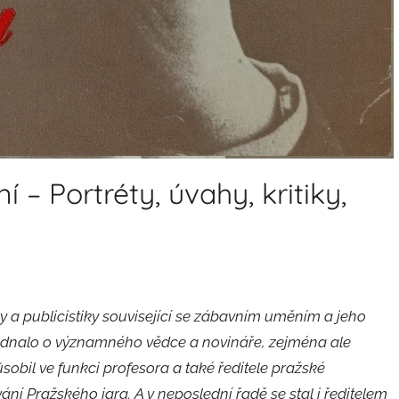
 – Portréty, úvahy, kritiky,
y a publicistiky související se zábavním uměním a jeho
ednalo o významného vědce a novináře, zejména ale
obil ve funkci profesora a také ředitele pražské
ání Pražského jara. A v neposlední řadě se stal i ředitelem