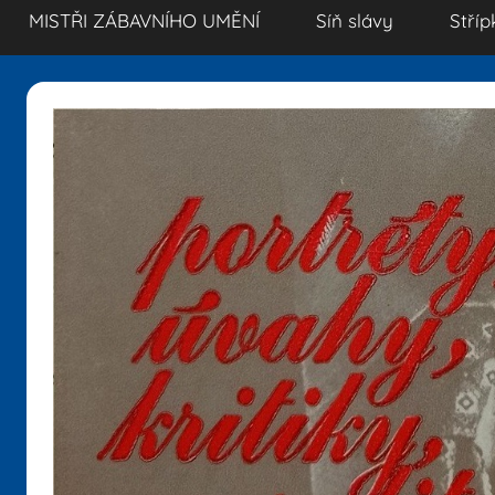
MISTŘI ZÁBAVNÍHO UMĚNÍ
Síň slávy
Stříp