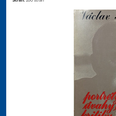
Stran:
180 stran