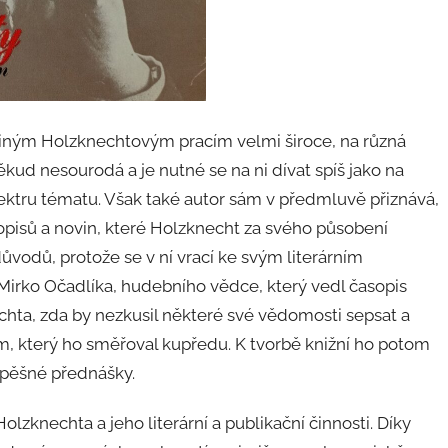
 jiným Holzknechtovým pracím velmi široce, na různá
ěkud nesourodá a je nutné se na ni dívat spíš jako na
pektru tématu. Však také autor sám v předmluvě přiznává,
sopisů a novin, které Holzknecht za svého působení
důvodů, protože se v ní vrací ke svým literárním
Mirko Očadlíka, hudebního vědce, který vedl časopis
echta, zda by nezkusil některé své vědomosti sepsat a
m, který ho směřoval kupředu. K tvorbě knižní ho potom
úspěšné přednášky.
lzknechta a jeho literární a publikační činnosti. Díky