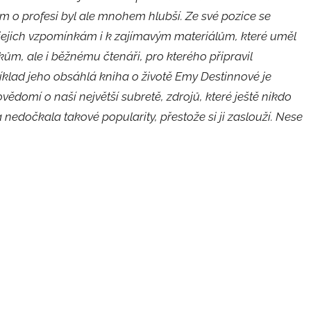
 o profesi byl ale mnohem hlubší. Ze své pozice se
 jejich vzpomínkám i k zajímavým materiálům, které uměl
m, ale i běžnému čtenáři, pro kterého připravil
íklad jeho obsáhlá kniha o životě Emy Destinnové je
domí o naší největší subretě, zdrojů, které ještě nikdo
 nedočkala takové popularity, přestože si ji zaslouží. Nese