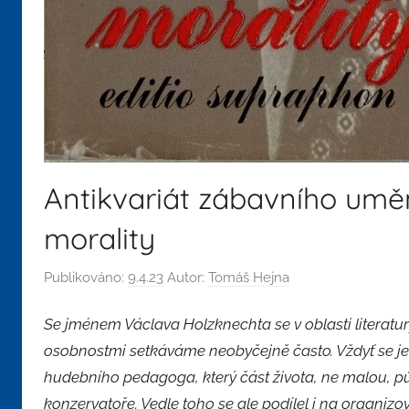
Antikvariát zábavního umění
morality
Publikováno:
9.4.23
Autor:
Tomáš Hejna
Se jménem Václava Holzknechta se v oblasti literatur
osobnostmi setkáváme neobyčejně často. Vždyť se j
hudebního pedagoga, který část života, ne malou, půs
konzervatoře. Vedle toho se ale podílel i na organizov