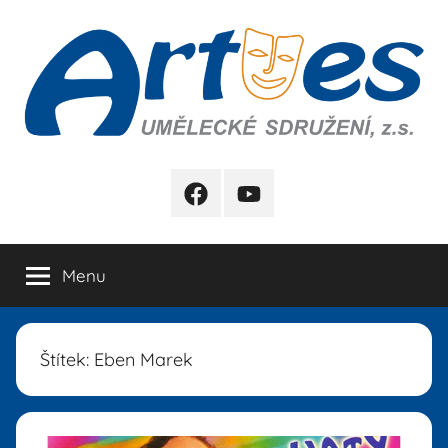
Přejít
k
obsahu
Artes
FB
YB
Menu
Štítek:
Eben Marek