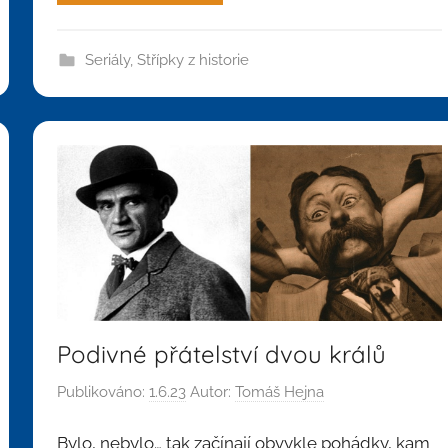
Seriály
,
Střípky z historie
Podivné přátelství dvou králů
Publikováno:
1.6.23
Autor:
Tomáš Hejna
Bylo, nebylo… tak začínají obvykle pohádky, kam