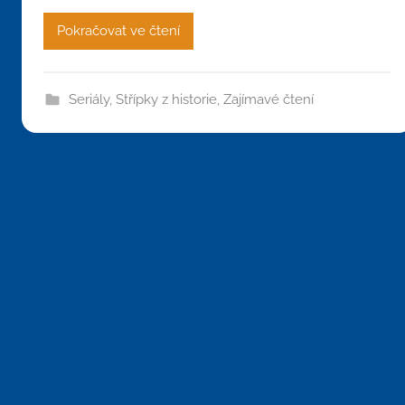
Pokračovat ve čtení
Seriály
,
Střípky z historie
,
Zajímavé čtení