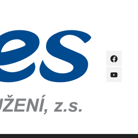
FB
YB