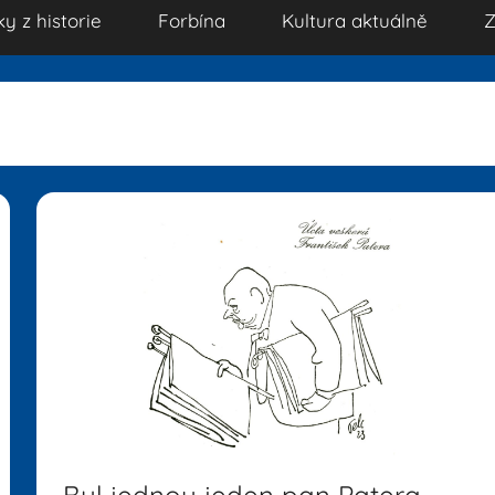
ky z historie
Forbína
Kultura aktuálně
Z
Byl jednou jeden pan Patera