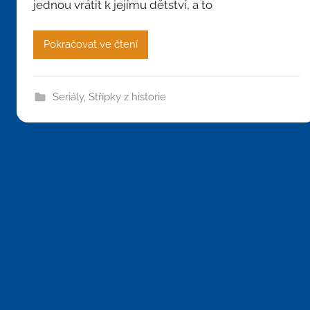
jednou vrátit k jejímu dětství, a to
Pokračovat ve čtení
Seriály
,
Střípky z historie