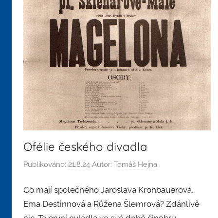
Ofélie českého divadla
Publikováno:
21.8.24
Autor:
Tomáš Hejna
Co mají společného Jaroslava Kronbauerová,
Ema Destinnová a Růžena Šlemrová? Zdánlivě
nic. Ta první ovládla ve své době činohru