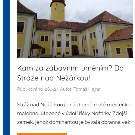
Kam za zábavním uměním? Do
Stráže nad Nežárkou!
Publikováno:
26.7.24
Autor:
Tomáš Hejna
Stráž nad Nežárkou je nádherné malé městečko,
malebné, utopené v údolí říčky Nežárky. Zdejší
zámek, jehož dominantou je bývalá obranná věž