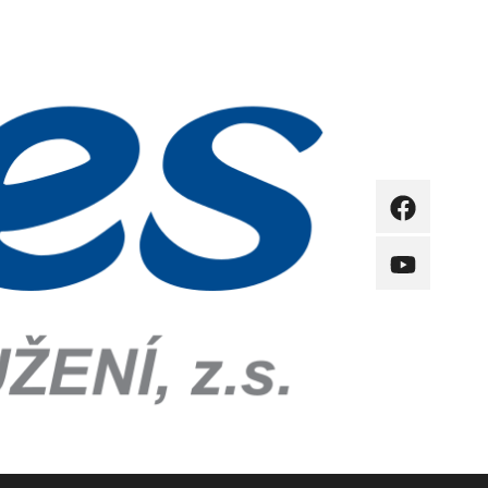
FB
YB