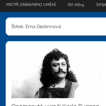
MISTŘI ZÁBAVNÍHO UMĚNÍ
Síň slávy
Stříp
Štítek:
Ema Destinnová
Opomenuté výročí Karla Buriana