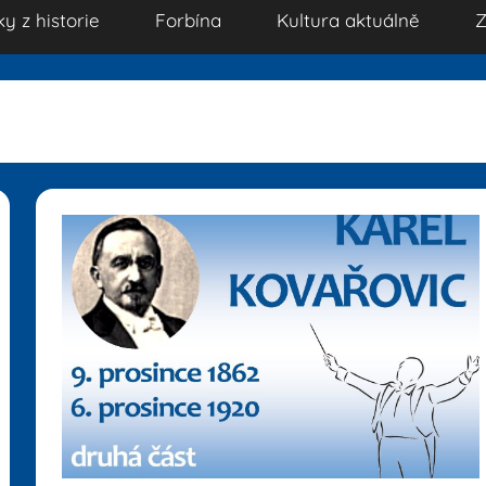
ky z historie
Forbína
Kultura aktuálně
Z