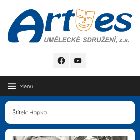
Přejít
k
obsahu
Artes
FB
YB
Menu
Štítek:
Hapka