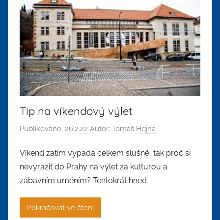
Tip na víkendový výlet
Publikováno:
26.2.22
Autor:
Tomáš Hejna
Víkend zatím vypadá celkem slušně, tak proč si
nevyrazit do Prahy na výlet za kulturou a
zábavním uměním? Tentokrát hned
Pokračovat ve čtení