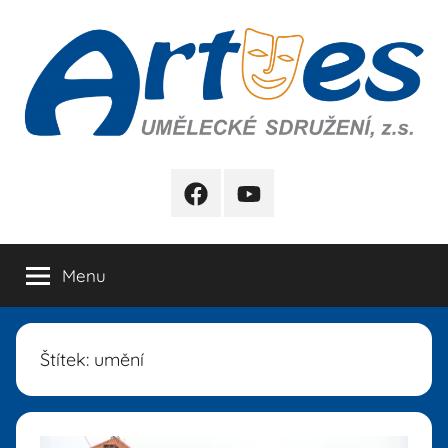
Přejít
k
obsahu
Artes
FB
YB
Menu
Štítek:
umění