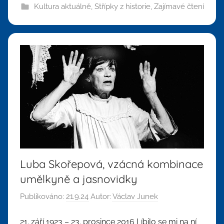
Kultura aktuálně
,
Střípky z historie
,
Zajímavé čtení
Luba Skořepová, vzácná kombinace
umělkyně a jasnovidky
Publikováno:
21.9.24
Autor:
Václav Junek
21. září 1923 – 23. prosince 2016 Líbilo se mi na ní