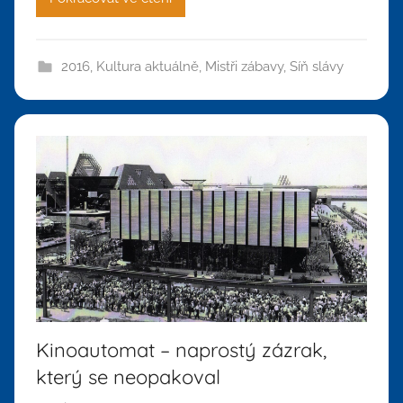
2016
,
Kultura aktuálně
,
Mistři zábavy
,
Síň slávy
Kinoautomat – naprostý zázrak,
který se neopakoval