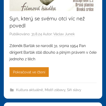
Syn, který se svému otci víc než
povedl
Publikováno:
31.8.24
Autor:
Václav Junek
Zdeněk Barták se narodil 31. srpna 1954 Pan
dirigent Barták stál dlouho a plným právem v čele
jednoho z těch
Pokračovat ve čtení
Kultura aktuálně
,
Mistři zábavy
,
Síň slávy