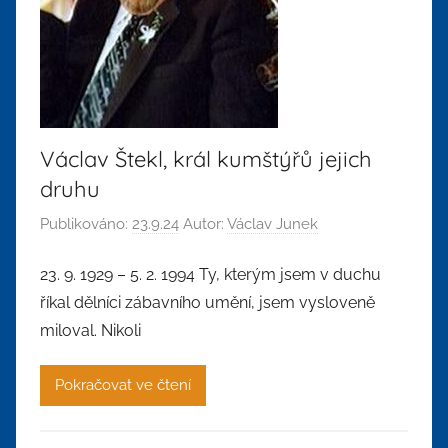
Václav Štekl, král kumštýřů jejich
druhu
Publikováno:
23.9.24
Autor:
Václav Junek
23. 9. 1929 – 5. 2. 1994 Ty, kterým jsem v duchu
říkal dělníci zábavního umění, jsem vysloveně
miloval. Nikoli
Pokračovat ve čtení