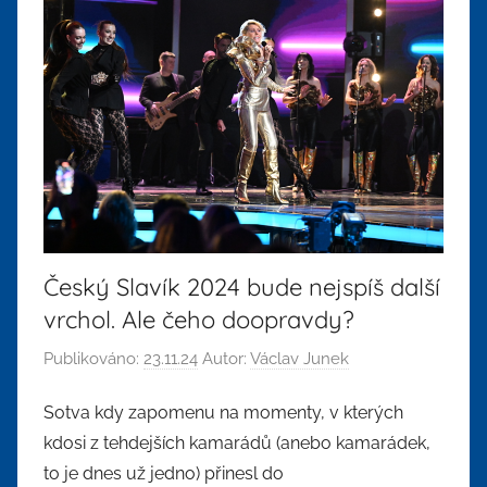
Český Slavík 2024 bude nejspíš další
vrchol. Ale čeho doopravdy?
Publikováno:
23.11.24
Autor:
Václav Junek
Sotva kdy zapomenu na momenty, v kterých
kdosi z tehdejších kamarádů (anebo kamarádek,
to je dnes už jedno) přinesl do