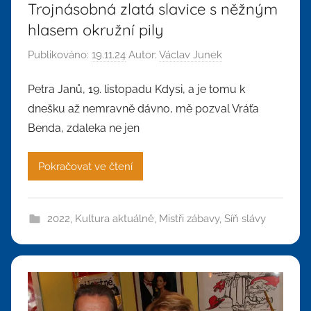
Trojnásobná zlatá slavice s něžným
hlasem okružní pily
Publikováno:
19.11.24
Autor:
Václav Junek
Petra Janů, 19. listopadu Kdysi, a je tomu k
dnešku až nemravně dávno, mě pozval Vráťa
Benda, zdaleka ne jen
Pokračovat ve čtení
2022
,
Kultura aktuálně
,
Mistři zábavy
,
Síň slávy