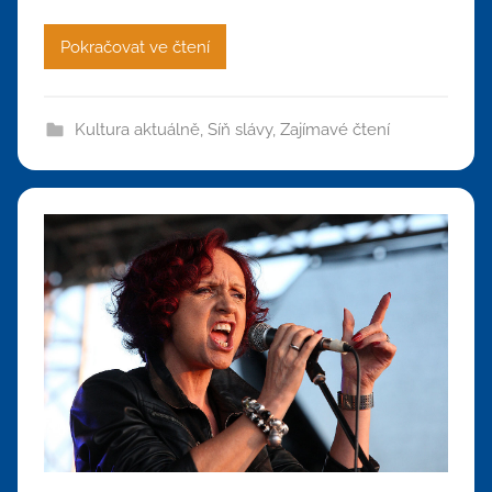
Pokračovat ve čtení
Kultura aktuálně
,
Síň slávy
,
Zajímavé čtení