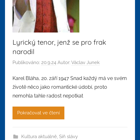
Lyrický tenor, jenž se pro frak
narodil
Publikováno:
20.9.24
Autor:
Václav Junek
Karel Bláha, 20. září 1947 Snad každý má ve svém
životě něco jako romantické údobí, proto
nemohla tahle radost nepotkat
Pokračovat ve čtení
Kultura aktuálně
,
Síň slávy