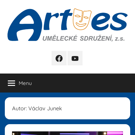
Přejít
k
obsahu
Artes
FB
YB
Menu
Autor:
Václav Junek