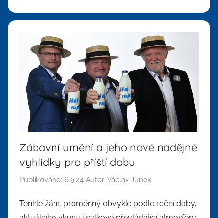
Zábavní umění a jeho nové nadějné
vyhlídky pro příští dobu
Publikováno:
6.9.24
Autor:
Václav Junek
Tenhle žánr, proměnný obvykle podle roční doby,
aktuálního vkusu i celkové převládající atmosféry,