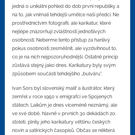
jedná o unikátní pohled do dob první republiky a
na to, jak vnímali tehdejší umělce naši předci. Ne
prostřednictvím fotografií, ale karikatur, které
nejlépe znázorňují zvláštnosti jednotlivých
osobností. Neberme tento přístup za hanlivý
pokus osobnosti zesměšnit, ale vyzdvihnout to,
co je na nich nejpozoruhodnější. Ostatně princip
zůstává stejný jako dnes. Karikatury byly svým
způsobem součástí tehdejšího „bulváru“.
Ivan Sors byl slovenský malíř a ilustrátor, který
zemřel v roce 1950 v emigrafci ve Spojených
státech. Laikům je dnes víceméně neznámý, ale
ve své době, hlavně v prvních 30 dekádách 20.
století, plnily jeho karikatury většinu českých
novin a satirických časopisů. Občas se některá