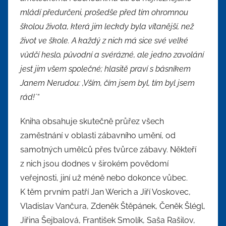
mládí předurčeni, prošedše před tím ohromnou
školou života, která jim leckdy byla vítanější, než
život ve škole. A každý z nich má sice své velké
vůdčí heslo, původní a svérázné, ale jedno zavolání
jest jim všem společné
;
hlasitě praví s básníkem
Janem Nerudou: ,Vším, čím jsem byl, tím byl jsem
rád!´“
Kniha obsahuje skutečně průřez všech
zaměstnání v oblasti zábavního umění, od
samotných umělců přes tvůrce zábavy. Někteří
z nich jsou dodnes v širokém povědomí
veřejnosti, jiní už méně nebo dokonce vůbec.
K těm prvním patří Jan Werich a Jiří Voskovec,
Vladislav Vančura, Zdeněk Štěpánek, Čeněk Šlégl,
Jiřina Šejbalová, František Smolík, Saša Rašilov,