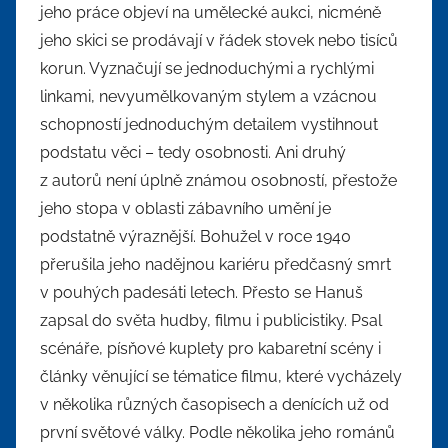
jeho práce objeví na umělecké aukci, nicméně
jeho skici se prodávají v řádek stovek nebo tisíců
korun. Vyznačují se jednoduchými a rychlými
linkami, nevyumělkovaným stylem a vzácnou
schopností jednoduchým detailem vystihnout
podstatu věci – tedy osobnosti. Ani druhý
z autorů není úplně známou osobností, přestože
jeho stopa v oblasti zábavního umění je
podstatně výraznější. Bohužel v roce 1940
přerušila jeho nadějnou kariéru předčasný smrt
v pouhých padesáti letech. Přesto se Hanuš
zapsal do světa hudby, filmu i publicistiky. Psal
scénáře, písňové kuplety pro kabaretní scény i
články věnující se tématice filmu, které vycházely
v několika různých časopisech a denících už od
první světové války. Podle několika jeho románů