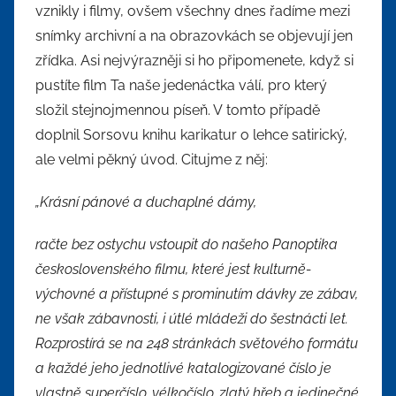
vznikly i filmy, ovšem všechny dnes řadíme mezi
snímky archivní a na obrazovkách se objevují jen
zřídka. Asi nejvýrazněji si ho připomenete, když si
pustíte film Ta naše jedenáctka válí, pro který
složil stejnojmennou píseň. V tomto případě
doplnil Sorsovu knihu karikatur o lehce satirický,
ale velmi pěkný úvod. Citujme z něj:
„Krásní pánové a duchaplné dámy,
račte bez ostychu vstoupit do našeho Panoptika
československého filmu, které jest kulturně-
výchovné a přístupné s prominutím dávky ze zábav,
ne však zábavnosti, i útlé mládeži do šestnácti let.
Rozprostírá se na 248 stránkách světového formátu
a každé jeho jednotlivé katalogizované číslo je
vlastně superčíslo, vélkočíslo, zlatý hřeb a jedinečné