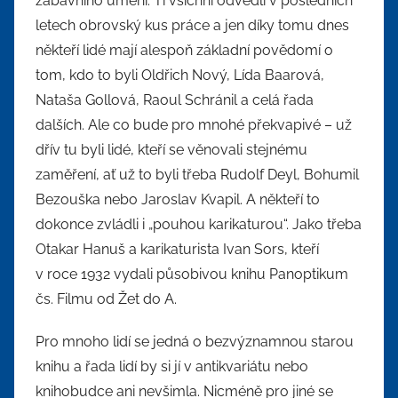
zábavního umění. Ti všichni odvedli v posledních
letech obrovský kus práce a jen díky tomu dnes
někteří lidé mají alespoň základní povědomí o
tom, kdo to byli Oldřich Nový, Lída Baarová,
Nataša Gollová, Raoul Schránil a celá řada
dalších. Ale co bude pro mnohé překvapivé – už
dřív tu byli lidé, kteří se věnovali stejnému
zaměření, ať už to byli třeba Rudolf Deyl, Bohumil
Bezouška nebo Jaroslav Kvapil. A někteří to
dokonce zvládli i „pouhou karikaturou“. Jako třeba
Otakar Hanuš a karikaturista Ivan Sors, kteří
v roce 1932 vydali působivou knihu Panoptikum
čs. Filmu od Žet do A.
Pro mnoho lidí se jedná o bezvýznamnou starou
knihu a řada lidí by si jí v antikvariátu nebo
knihobudce ani nevšimla. Nicméně pro jiné se