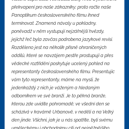
překvapení pro naše zákazníky
;
proto račte naše
Panoptikum československého filmu ihned
termínovat. Znamená návaly u pokladny,
poněvadž v něm vystupují nejzářnější hvězdy,
jejichž řeč byla zavčas podrobena jazykové revisi.
Rozděleno jest na několik přísně ohraničených
oddílů, které se navzájem pestře prostupují a přes
vědecké roztřídění poskytuje ucelený pohled na
representanty československého filmu. Presentujíc
vám tyto representanty, máme na mysli, že
jedenkaždý z nich je váženým a hledaným
odborníkem ve své branži. Je to pěkná branže,
kterou zde uvidíte pohromadě
;
ve všední den se
scházívá v kavárně Urbanově, v neděli a na Velký
den jinde. Všichni, jak je u nás spatříte, byli svému
uměleckému i obchodnímu cíli od nejněžnějšího