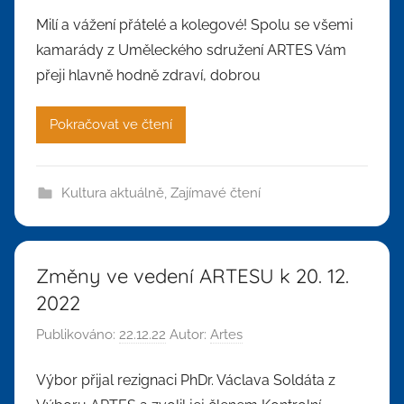
Milí a vážení přátelé a kolegové! Spolu se všemi
kamarády z Uměleckého sdružení ARTES Vám
přeji hlavně hodně zdraví, dobrou
Pokračovat ve čtení
Kultura aktuálně
,
Zajímavé čtení
Změny ve vedení ARTESU k 20. 12.
2022
Publikováno:
22.12.22
Autor:
Artes
Výbor přijal rezignaci PhDr. Václava Soldáta z