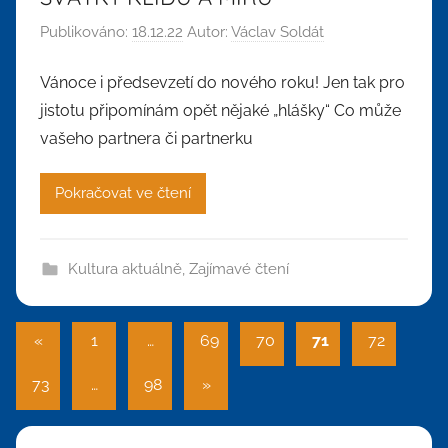
Publikováno:
18.12.22
Autor:
Václav Soldát
Vánoce i předsevzetí do nového roku! Jen tak pro
jistotu připomínám opět nějaké „hlášky“ Co může
vašeho partnera či partnerku
Pokračovat ve čtení
Kultura aktuálně
,
Zajímavé čtení
Stránkování
Předchozí
«
1
…
69
70
71
72
příspěvky
příspěvků
Další
73
…
98
»
příspěvky