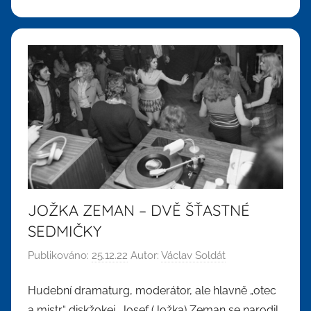
JOŽKA ZEMAN – DVĚ ŠŤASTNÉ
SEDMIČKY
Publikováno:
25.12.22
Autor:
Václav Soldát
Hudební dramaturg, moderátor, ale hlavně „otec
a mistr“ diskžokej. Josef (Jožka) Zeman se narodil