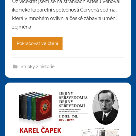
Už vícekrát jsem se na stránkách Artesu věnoval
ikonické kabaretní společnosti Červená sedma,
která v mnohém ovlivnila české zábavní umění,
zejména
Pokračovat ve čtení
Střípky z historie