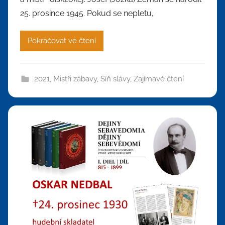
25. prosince 1945. Pokud se nepletu,
Pokračovat ve čtení
2021
,
Mistři zábavy
,
Síň slávy
,
Zajímavé čtení