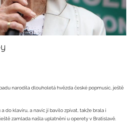
by
istopadu narodila dlouholetá hvězda české popmusic, ještě
do klavíru, a navíc jí bavilo zpívat, takže brala i
eště zamlada našla uplatnění u operety v Bratislavě.