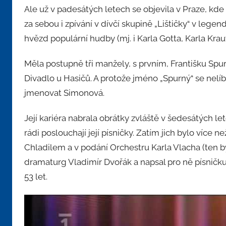
Ale už v padesátých letech se objevila v Praze, kde
za sebou i zpívání v dívčí skupině „Lištičky“ v legen
hvězd populární hudby (mj. i Karla Gotta, Karla Kraut
Měla postupně tři manžely, s prvním, Františku Sp
Divadlo u Hasičů. A protože jméno „Spurný“ se nelíbi
jmenovat Simonová.
Její kariéra nabrala obrátky zvláště v šedesátých letec
rádi poslouchají její písničky. Zatím jich bylo více
Chladilem a v podání Orchestru Karla Vlacha (ten by
dramaturg Vladimír Dvořák a napsal pro ně písničku
53 let.