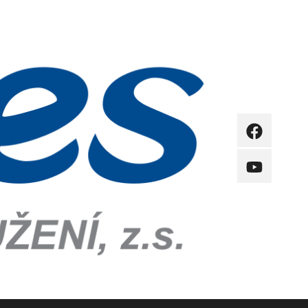
FB
YB