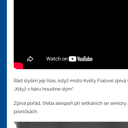
Rád slyším její hlas, když místo Květy Fialové zpív
„Když v báru houstne dým“.
Zpívá pořád, třeba alespoň při setkáních se seniory
písničkách.