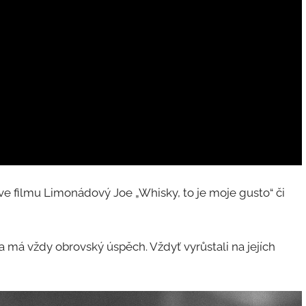
á ve filmu Limonádový Joe „Whisky, to je moje gusto“ či
 a má vždy obrovský úspěch. Vždyť vyrůstali na jejích