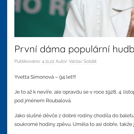
První dáma populární hud
Publikováno:
4.11.22
Autor:
Václav Soldát
Yvetta Simonová – 94 let!!!
Je to až k nevíře, ale opravdu se v roce 1928, 4. l
pod jménem Roubalová.
Jako slušné děvče z dobré rodiny chodila do baletu a 
soukromé hodiny zpěvu. Uměla to asi dobře, takže j