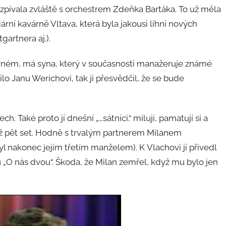
 zpívala zvláště s orchestrem Zdeňka Bartáka. To už měla
dární kavárně Vltava, která byla jakousi líhní nových
gartnera aj.).
urném, má syna, který v současnosti manažeruje známé
lo Janu Werichovi, tak jí přesvědčil, že se bude
h. Také proto jí dnešní „…sátníci.“ milují, pamatují si a
 než pět set. Hodně s trvalým partnerem Milanem
l nakonec jejím třetím manželem). K Vlachovi jí přivedl
 „O nás dvou“. Škoda, že Milan zemřel, když mu bylo jen