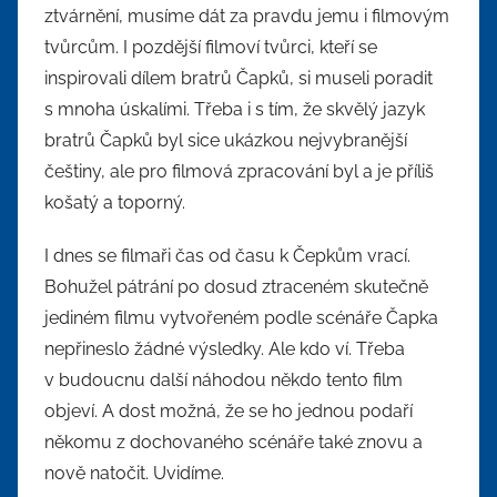
ztvárnění, musíme dát za pravdu jemu i filmovým
tvůrcům. I pozdější filmoví tvůrci, kteří se
inspirovali dílem bratrů Čapků, si museli poradit
s mnoha úskalími. Třeba i s tím, že skvělý jazyk
bratrů Čapků byl sice ukázkou nejvybranější
češtiny, ale pro filmová zpracování byl a je příliš
košatý a toporný.
I dnes se filmaři čas od času k Čepkům vrací.
Bohužel pátrání po dosud ztraceném skutečně
jediném filmu vytvořeném podle scénáře Čapka
nepřineslo žádné výsledky. Ale kdo ví. Třeba
v budoucnu další náhodou někdo tento film
objeví. A dost možná, že se ho jednou podaří
někomu z dochovaného scénáře také znovu a
nově natočit. Uvidíme.