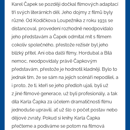
Karel Čapek se později dočkal filmových adaptací
tří svých literárních děl. Jeho dojmy z filmů byly
různé. Od Kodíčkova Loupežníka z roku 1931 se
distancoval, provedení rozhodně neodpovídalo
jeho představám a Čapek odmítal mít s filmem
cokoliv společného, přestože režisér byl jeho
blízký přítel. Ani oba další filmy, Hordubal a Bílá
nemoc, neodpovídaly právě Čapkovým
představám, přestože je hodnotil kladněji. Bylo to
jednak tím, že se sám na jejich scénáři nepodílel, a
i proto, že ti, kteří se jeho předloh ujali, byli už
z jiné filmové generace, už byli profesionály, a tak
díla Karla Čapka za účelem dramatičnosti filmu
jednoduše upravili, ať už šlo o počet postav nebo
dějové zvraty. Pokud si knihy Karla Čapka
přečteme a podíváme se potom na filmová