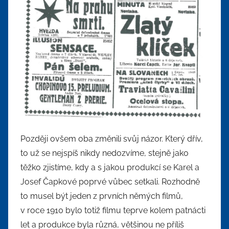
Později ovšem oba změnili svůj názor. Který dřív,
to už se nejspíš nikdy nedozvíme, stejně jako
těžko zjistíme, kdy a s jakou produkcí se Karel a
Josef Čapkové poprvé vůbec setkali. Rozhodně
to musel být jeden z prvních němých filmů,
v roce 1910 bylo totiž filmu teprve kolem patnácti
let a produkce byla různá, většinou ne příliš