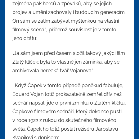
zejména pak herců a zpěváků, aby se jejich
projev a umění zachovaly i budoucím generacím.
On sám se zatím zabýval myšlenkou na vlastní
filmový scénář, přičemž souvislost je v tomto
jeho citátu:
„Já sám jsem před časem složil takový jakýci film
Zlatý klíček; byla to vlastně jen záminka, aby se
archivovala herecká tvář Vojanova.“
I Když Čapek v tomto případě poněkud fabuluje,
Eduard Vojan totiž prokazatelně zemřel dřív než
scénář napsal, jde o první zmínku o Zlatém klíčku,
Čapkově filmovém scénáři, který dokonce pustil
v roce 1922 z rukou do skutečného filmového
světa. Čapek ho totiž poslal režiséru Jaroslavu
Kvapilovi s dopisem: