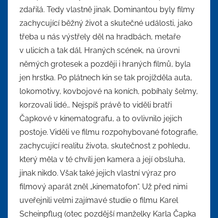
zdařilá. Tedy vlastně jinak. Dominantou byly filmy
zachycující běžný život a skutečné události, jako
třeba u nás výstřely děl na hradbách, metaře
v ulicích a tak dál. Hraných scének, na úrovni
němých grotesek a později i hraných filmů, byla
jen hrstka. Po plátnech kin se tak projížděla auta,
lokomotivy, kovbojové na koních, pobíhaly šelmy,
korzovali lidé… Nejspíš právě to viděli bratři
Čapkové v kinematografu, a to ovlivnilo jejich
postoje. Viděli ve filmu rozpohybované fotografie,
zachycující realitu života, skutečnost z pohledu,
který měla v té chvíli jen kamera a její obsluha,
jinak nikdo. Však také jejich vlastní výraz pro
filmový aparát zněl „kinematofon“. Už před nimi
uveřejnili velmi zajímavé studie o filmu Karel
Scheinpflug (otec pozdější manželky Karla Čapka