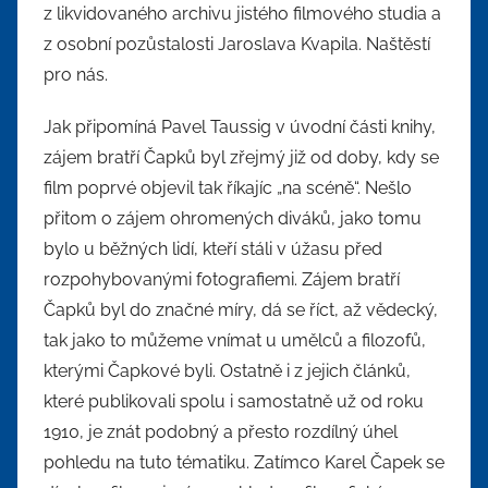
z likvidovaného archivu jistého filmového studia a
z osobní pozůstalosti Jaroslava Kvapila. Naštěstí
pro nás.
Jak připomíná Pavel Taussig v úvodní části knihy,
zájem bratří Čapků byl zřejmý již od doby, kdy se
film poprvé objevil tak říkajíc „na scéně“. Nešlo
přitom o zájem ohromených diváků, jako tomu
bylo u běžných lidí, kteří stáli v úžasu před
rozpohybovanými fotografiemi. Zájem bratří
Čapků byl do značné míry, dá se říct, až vědecký,
tak jako to můžeme vnímat u umělců a filozofů,
kterými Čapkové byli. Ostatně i z jejich článků,
které publikovali spolu i samostatně už od roku
1910, je znát podobný a přesto rozdílný úhel
pohledu na tuto tématiku. Zatímco Karel Čapek se