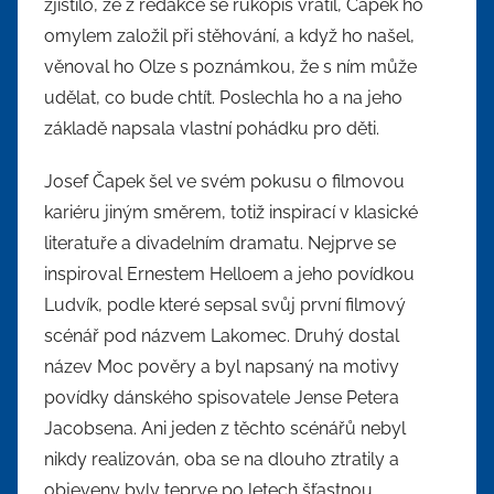
zjistilo, že z redakce se rukopis vrátil, Čapek ho
omylem založil při stěhování, a když ho našel,
věnoval ho Olze s poznámkou, že s ním může
udělat, co bude chtít. Poslechla ho a na jeho
základě napsala vlastní pohádku pro děti.
Josef Čapek šel ve svém pokusu o filmovou
kariéru jiným směrem, totiž inspirací v klasické
literatuře a divadelním dramatu. Nejprve se
inspiroval Ernestem Helloem a jeho povídkou
Ludvík, podle které sepsal svůj první filmový
scénář pod názvem Lakomec. Druhý dostal
název Moc pověry a byl napsaný na motivy
povídky dánského spisovatele Jense Petera
Jacobsena. Ani jeden z těchto scénářů nebyl
nikdy realizován, oba se na dlouho ztratily a
objeveny byly teprve po letech šťastnou