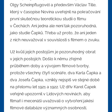
Olgy Scheinpflugové) a především Václav Tille,
který v časopise Novina uveřejnil na pokračování
první skutečnou teoretickou studii o filmu
v Čechách. Ani jedna ale není tak pozoruhodná,
jako studie Čapků. Třeba už proto, že ani jeden
z nich neuvažoval v souvislosti s filmem o zvuku.
Už kvůli jejich postojům je pozoruhodný obrat
v jejich postojích. Došlo k němu zřejmě
průběhem doby a vývojem filmové tvorby,
protože všechny čtyři scénáře, dva Karla Čapka a
dva Josefa Čapka, vznikly nejspíš ve stejné době
na přelomu let 1921 a 1922. Už dřív Karel Čapek
veřejně upozornil v Lidových novinách, aby
filmaři i mecenáši uvažovali o vytvoření jakési
filmové databáze významných osobností,