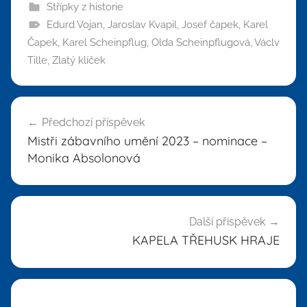
Střípky z historie
Edurd Vojan
,
Jaroslav Kvapil
,
Josef čapek
,
Karel
Čapek
,
Karel Scheinpflug
,
Olda Scheinpflugová
,
Václv
Tille
,
Zlatý klíček
Navigace
Předchozí příspěvek
pro
Mistři zábavního umění 2023 – nominace –
příspěvek
Monika Absolonová
Další příspěvek
KAPELA TŘEHUSK HRAJE