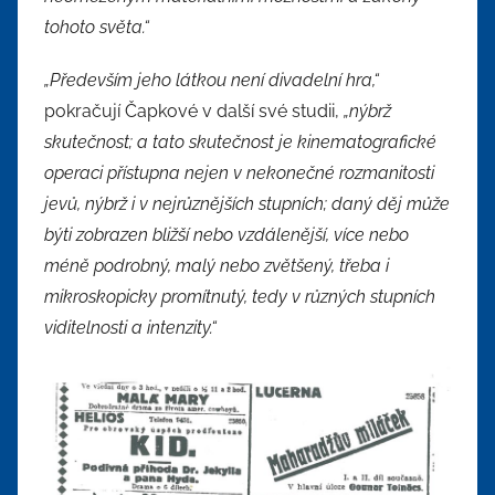
tohoto světa.“
„Především jeho látkou není divadelní hra,“
pokračují Čapkové v další své studii,
„nýbrž
skutečnost; a tato skutečnost je kinematografické
operaci přístupna nejen v nekonečné rozmanitosti
jevů, nýbrž i v nejrůznějších stupních; daný děj může
býti zobrazen bližší nebo vzdálenější, více nebo
méně podrobný, malý nebo zvětšený, třeba i
mikroskopicky promítnutý, tedy v různých stupních
viditelnosti a intenzity.“