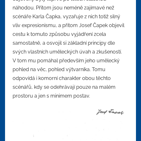
náhodou. Přitom jsou neméně zajímavé než
scénáře Karla Čapka, vyzařuje z nich totiž silný
vliv expresionismu, a přitom Josef Čapek objevil
cestu k tomuto způsobu vyjádření zcela
samostatně, a osvojil si základní principy dle
svých vlastních uměleckých úvah a zkušeností.
V tom mu pomáhal především jeho umělecký
pohled na věc, pohled výtvarníka. Tomu
odpovídá i komorní charakter obou těchto
scénářů, kdy se odehrávají pouze na malém
prostoru a jen s minimem postav.