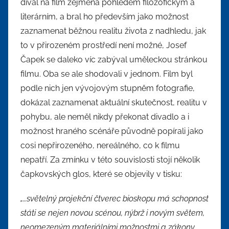
díval na film zejména pohledem filozofickým a
literárním, a bral ho především jako možnost
zaznamenat běžnou realitu života z nadhledu, jak
to v přirozeném prostředí není možné, Josef
Čapek se daleko víc zabýval uměleckou stránkou
filmu. Oba se ale shodovali v jednom. Film byl
podle nich jen vývojovým stupněm fotografie,
dokázal zaznamenat aktuální skutečnost, realitu v
pohybu, ale neměl nikdy překonat divadlo a i
možnost hraného scénáře původně popírali jako
cosi nepřirozeného, nereálného, co k filmu
nepatří. Za zmínku v této souvislosti stojí několik
čapkovských glos, které se objevily v tisku:
„…světelný projekční čtverec bioskopu má schopnost
státi se nejen novou scénou, nýbrž i novým světem,
neomezeným materiálními možnostmi a zákony