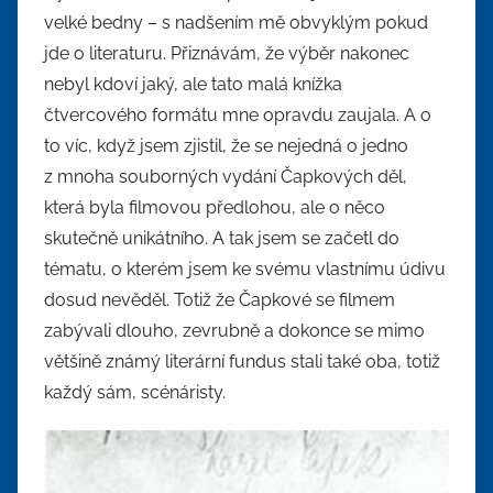
velké bedny – s nadšením mě obvyklým pokud
jde o literaturu. Přiznávám, že výběr nakonec
nebyl kdoví jaký, ale tato malá knížka
čtvercového formátu mne opravdu zaujala. A o
to víc, když jsem zjistil, že se nejedná o jedno
z mnoha souborných vydání Čapkových děl,
která byla filmovou předlohou, ale o něco
skutečně unikátního. A tak jsem se začetl do
tématu, o kterém jsem ke svému vlastnímu údivu
dosud nevěděl. Totiž že Čapkové se filmem
zabývali dlouho, zevrubně a dokonce se mimo
většině známý literární fundus stali také oba, totiž
každý sám, scénáristy.