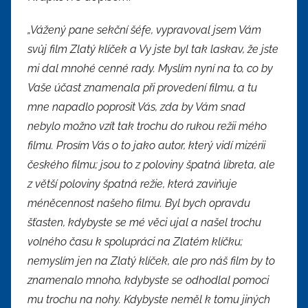
„Vážený pane sekční šéfe, vypravoval jsem Vám
svůj film Zlatý klíček a Vy jste byl tak laskav, že jste
mi dal mnohé cenné rady. Myslím nyní na to, co by
Vaše účast znamenala při provedení filmu, a tu
mne napadlo poprosit Vás, zda by Vám snad
nebylo možno vzít tak trochu do rukou režii mého
filmu. Prosím Vás o to jako autor, který vidí mizérii
českého filmu; jsou to z poloviny špatná libreta, ale
z větší poloviny špatná režie, která zaviňuje
méněcennost našeho filmu. Byl bych opravdu
šťasten, kdybyste se mé věci ujal a našel trochu
volného času k spolupráci na Zlatém klíčku;
nemyslím jen na Zlatý klíček, ale pro náš film by to
znamenalo mnoho, kdybyste se odhodlal pomoci
mu trochu na nohy. Kdybyste neměl k tomu jiných