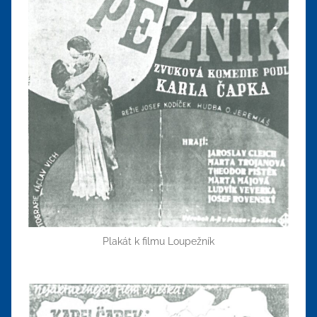
Plakát k filmu Loupežník