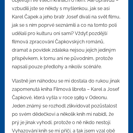
objevují i ve všech knihách o něm. Ale opravdu –
vzbudili jste se někdy s myšlenkou, jak se asi
Karel Čapek a jeho bratr Josef dívali na svět filmu,
jak se s ním poprvé seznámili a co na tomto poli
udělali pro kulturu oni sami? Vždyť pozdější
filmová zpracování Čapkovských románů,
dramat a povídek zdaleka nejsou jejich jediným
příspěvkem, k tomu ani ne původním, protože
napsali pouze předlohy a nikoliv scénáře.
Vlastně jen náhodou se mi dostala do rukou jinak
zapomenutá kniha Filmová libreta – Karel a Josef
Čapkové, která vyšla v roce 1989 v Odeonu.
Jeden známý se rozhodl zlikvidovat pozůstalost
po svém dědečkovi a několik knih mi nabídl, že
prý je jinak vyhodí, protože o ně nikdo nestojí.
Vyhazování knih se mi příčí, a tak jsem vzal obě