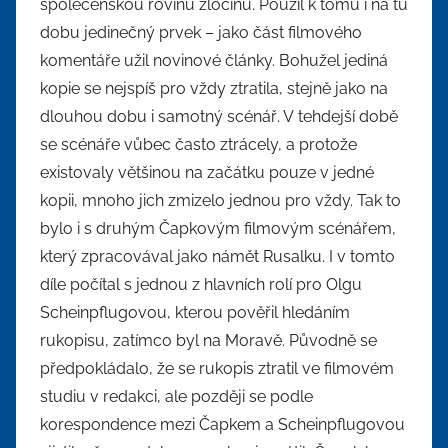
společenskou rovinu zločinu. Použil k tomu i na tu
dobu jedinečný prvek – jako část filmového
komentáře užil novinové články. Bohužel jediná
kopie se nejspíš pro vždy ztratila, stejně jako na
dlouhou dobu i samotný scénář. V tehdejší době
se scénáře vůbec často ztrácely, a protože
existovaly většinou na začátku pouze v jedné
kopii, mnoho jich zmizelo jednou pro vždy. Tak to
bylo i s druhým Čapkovým filmovým scénářem,
který zpracovával jako námět Rusalku. I v tomto
díle počítal s jednou z hlavních rolí pro Olgu
Scheinpflugovou, kterou pověřil hledáním
rukopisu, zatímco byl na Moravě. Původně se
předpokládalo, že se rukopis ztratil ve filmovém
studiu v redakci, ale později se podle
korespondence mezi Čapkem a Scheinpflugovou