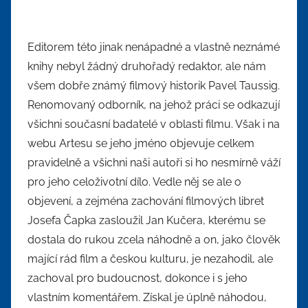
Editorem této jinak nenápadné a vlastně neznámé
knihy nebyl žádný druhořadý redaktor, ale nám
všem dobře známý filmový historik Pavel Taussig.
Renomovaný odborník, na jehož práci se odkazují
všichni současní badatelé v oblasti filmu. Však i na
webu Artesu se jeho jméno objevuje celkem
pravidelně a všichni naši autoři si ho nesmírně váží
pro jeho celoživotní dílo. Vedle něj se ale o
objevení, a zejména zachování filmových libret
Josefa Čapka zasloužil Jan Kučera, kterému se
dostala do rukou zcela náhodně a on, jako člověk
mající rád film a českou kulturu, je nezahodil, ale
zachoval pro budoucnost, dokonce i s jeho
vlastním komentářem. Získal je úplně náhodou,