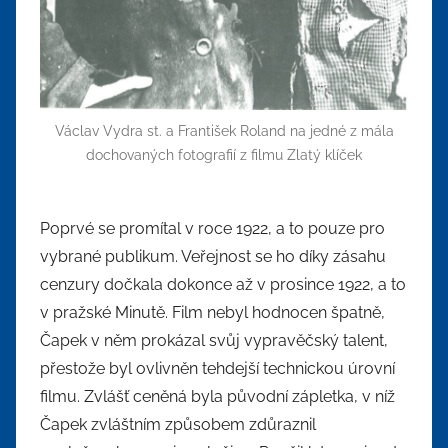
Václav Vydra st. a František Roland na jedné z mála
dochovaných fotografií z filmu Zlatý klíček
Poprvé se promítal v roce 1922, a to pouze pro
vybrané publikum. Veřejnost se ho díky zásahu
cenzury dočkala dokonce až v prosince 1922, a to
v pražské Minutě. Film nebyl hodnocen špatně,
Čapek v něm prokázal svůj vypravěčský talent,
přestože byl ovlivněn tehdejší technickou úrovní
filmu. Zvlášť ceněná byla původní zápletka, v níž
Čapek zvláštním způsobem zdůraznil