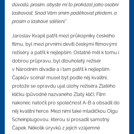
důvodů, prosím, abyste mi to prokázal jako osobní
laskavost. Snad Vám smím poděkovat předem, a
prosím o laskavé sdělení.“
Jaroslav Kvapil patřil mezi průkopníky českého
filmu, byl mezi prvními devíti českými filmovými
režiséry a patřil k nejlepším. Ostatně měl k tomu i
dobrou průpravu, byl dlouholetý režisér
v Národním divadle a i tam patřil k nejlepším.
Čapkův scénář musel být podle něj kvalitní,
protože se opravdu ujal úlohy režiséra Zlatého
klíčku (původně nazvaného Zlatý klíč). Film
nakonec natočil pro společnost A-B a obsadil do
něj kvalitní herce. Mezi nimi také mladičkou Olgu
Scheinplugovou, kterou si prosadil samotný
Čapek. Několik úryvků z jejich vzájemné