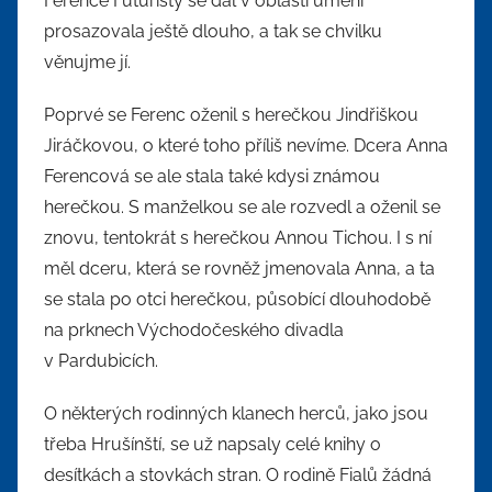
Ference Futuristy se dál v oblasti umění
prosazovala ještě dlouho, a tak se chvilku
věnujme jí.
Poprvé se Ferenc oženil s herečkou Jindřiškou
Jiráčkovou, o které toho příliš nevíme. Dcera Anna
Ferencová se ale stala také kdysi známou
herečkou. S manželkou se ale rozvedl a oženil se
znovu, tentokrát s herečkou Annou Tichou. I s ní
měl dceru, která se rovněž jmenovala Anna, a ta
se stala po otci herečkou, působící dlouhodobě
na prknech Východočeského divadla
v Pardubicích.
O některých rodinných klanech herců, jako jsou
třeba Hrušínští, se už napsaly celé knihy o
desítkách a stovkách stran. O rodině Fialů žádná