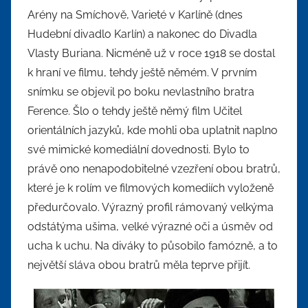
Arény na Smíchově, Varieté v Karlíně (dnes
Hudební divadlo Karlín) a nakonec do Divadla
Vlasty Buriana. Nicméně už v roce 1918 se dostal
k hraní ve filmu, tehdy ještě němém. V prvním
snímku se objevil po boku nevlastního bratra
Ference. Šlo o tehdy ještě němý film Učitel
orientálních jazyků, kde mohli oba uplatnit naplno
své mimické komediální dovednosti. Bylo to
právě ono nenapodobitelné vzezření obou bratrů,
které je k rolím ve filmových komediích vyloženě
předurčovalo. Výrazný profil rámovaný velkýma
odstátýma ušima, velké výrazné oči a úsměv od
ucha k uchu. Na diváky to působilo famózně, a to
největší sláva obou bratrů měla teprve přijít.