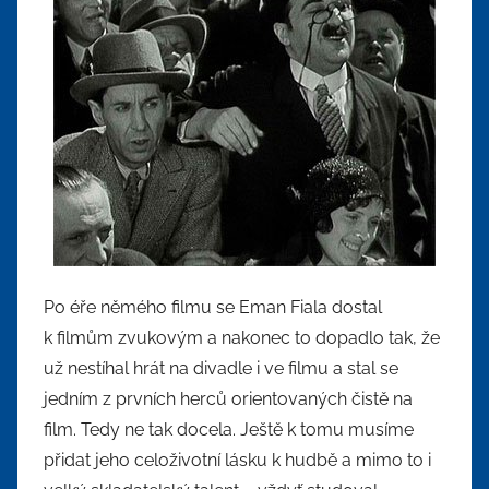
Po éře němého filmu se Eman Fiala dostal
k filmům zvukovým a nakonec to dopadlo tak, že
už nestíhal hrát na divadle i ve filmu a stal se
jedním z prvních herců orientovaných čistě na
film. Tedy ne tak docela. Ještě k tomu musíme
přidat jeho celoživotní lásku k hudbě a mimo to i