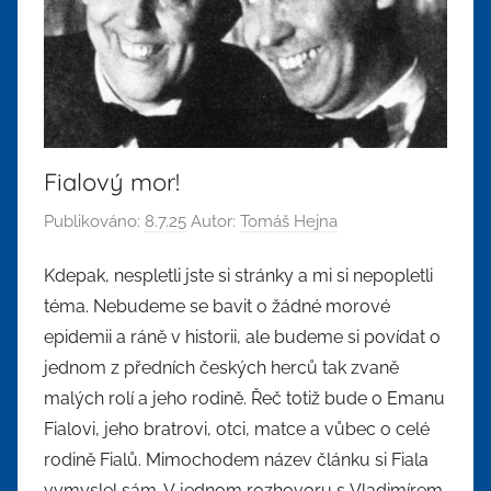
Fialový mor!
Publikováno:
8.7.25
Autor:
Tomáš Hejna
Kdepak, nespletli jste si stránky a mi si nepopletli
téma. Nebudeme se bavit o žádné morové
epidemii a ráně v historii, ale budeme si povídat o
jednom z předních českých herců tak zvaně
malých rolí a jeho rodině. Řeč totiž bude o Emanu
Fialovi, jeho bratrovi, otci, matce a vůbec o celé
rodině Fialů. Mimochodem název článku si Fiala
vymyslel sám. V jednom rozhovoru s Vladimírem