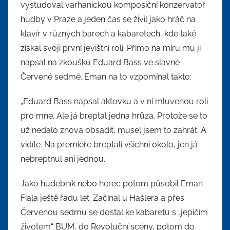
vystudoval varhanickou komposiční konzervatoř
hudby v Praze a jeden čas se živil jako hráč na
klavír v různých barech a kabaretech, kde také
získal svoji první jevištní roli. Přímo na míru mu ji
napsal na zkoušku Eduard Bass ve slavné
Červené sedmě. Eman na to vzpomínal takto:
„Eduard Bass napsal aktovku a v ní mluvenou roli
pro mne. Ale já breptal jedna hrůza. Protože se to
už nedalo znova obsadit, musel jsem to zahrát. A
vidíte. Na premiéře breptali všichni okolo, jen já
nebreptnul ani jednou.“
Jako hudebník nebo herec potom působil Eman
Fiala ještě řadu let. Začínal u Hašlera a přes
Červenou sedmu se dostal ke kabaretu s „jepičím
životem“ BUM, do Revoluční scény, potom do