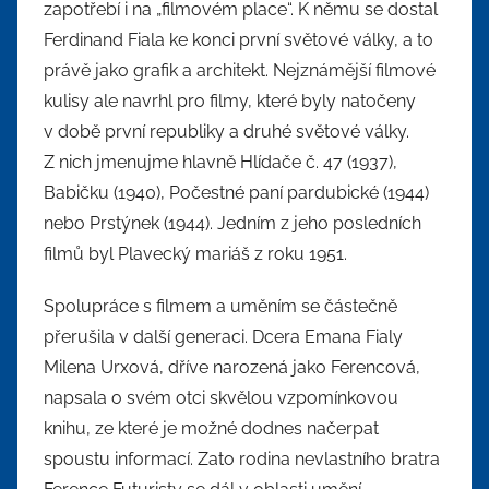
zapotřebí i na „filmovém place“. K němu se dostal
Ferdinand Fiala ke konci první světové války, a to
právě jako grafik a architekt. Nejznámější filmové
kulisy ale navrhl pro filmy, které byly natočeny
v době první republiky a druhé světové války.
Z nich jmenujme hlavně Hlídače č. 47 (1937),
Babičku (1940), Počestné paní pardubické (1944)
nebo Prstýnek (1944). Jedním z jeho posledních
filmů byl Plavecký mariáš z roku 1951.
Spolupráce s filmem a uměním se částečně
přerušila v další generaci. Dcera Emana Fialy
Milena Urxová, dříve narozená jako Ferencová,
napsala o svém otci skvělou vzpomínkovou
knihu, ze které je možné dodnes načerpat
spoustu informací. Zato rodina nevlastního bratra