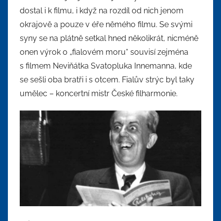
dostal i k filmu, i když na rozdíl od nich jenom
okrajově a pouze v éře němého filmu. Se svými
syny se na plátně setkal hned několikrát, nicméně
onen výrok o „fialovém moru“ souvisí zejména
s filmem Neviňátka Svatopluka Innemanna, kde
se sešli oba bratři i s otcem. Fialův strýc byl taky
umělec – koncertní mistr České filharmonie.