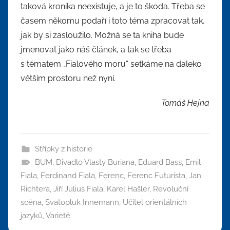
taková kronika neexistuje, a je to škoda. Třeba se
časem někomu podaří i toto téma zpracovat tak,
jak by si zasloužilo. Možná se ta kniha bude
jmenovat jako náš článek, a tak se třeba
s tématem „Fialového moru“ setkáme na daleko
větším prostoru než nyní.
Tomáš Hejna
Střípky z historie
BUM
,
Divadlo Vlasty Buriana
,
Eduard Bass
,
Emil
Fiala
,
Ferdinand Fiala
,
Ferenc
,
Ferenc Futurista
,
Jan
Richtera
,
Jiří Julius Fiala
,
Karel Hašler
,
Revoluční
scéna
,
Svatopluk Innemann
,
Učitel orientálních
jazyků
,
Varieté