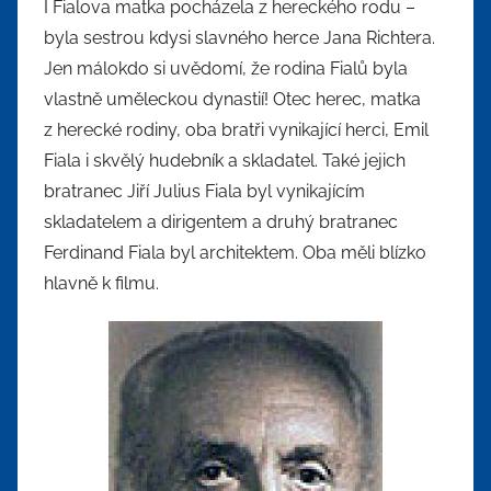
I Fialova matka pocházela z hereckého rodu –
byla sestrou kdysi slavného herce Jana Richtera.
Jen málokdo si uvědomí, že rodina Fialů byla
vlastně uměleckou dynastií! Otec herec, matka
z herecké rodiny, oba bratři vynikající herci, Emil
Fiala i skvělý hudebník a skladatel. Také jejich
bratranec Jiří Julius Fiala byl vynikajícím
skladatelem a dirigentem a druhý bratranec
Ferdinand Fiala byl architektem. Oba měli blízko
hlavně k filmu.