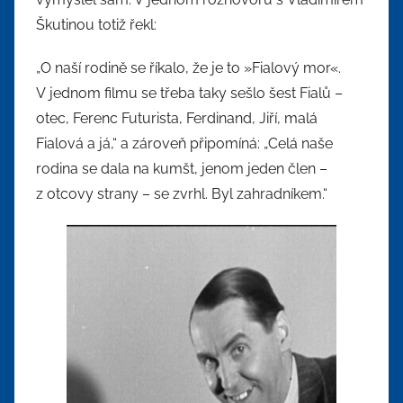
Škutinou totiž řekl:
„O naší rodině se říkalo, že je to »Fialový mor«.
V jednom filmu se třeba taky sešlo šest Fialů –
otec, Ferenc Futurista, Ferdinand, Jiří, malá
Fialová a já,“ a zároveň připomíná: „Celá naše
rodina se dala na kumšt, jenom jeden člen –
z otcovy strany – se zvrhl. Byl zahradníkem.“