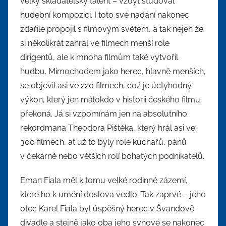
velký skladatelský talent – vždyť studoval
hudební kompozici. I toto své nadání nakonec
zdařile propojil s filmovým světem, a tak nejen že
si několikrát zahrál ve filmech menší role
dirigentů, ale k mnoha filmům také vytvořil
hudbu. Mimochodem jako herec, hlavně menších,
se objevil asi ve 220 filmech, což je úctyhodný
výkon, který jen málokdo v historii českého filmu
překoná. Já si vzpomínám jen na absolutního
rekordmana Theodora Pištěka, který hrál asi ve
300 filmech, ať už to byly role kuchařů, pánů
v čekárně nebo větších rolí bohatých podnikatelů.
Eman Fiala měl k tomu velké rodinné zázemí,
které ho k umění doslova vedlo. Tak zaprvé – jeho
otec Karel Fiala byl úspěšný herec v Švandově
divadle a stejně jako oba jeho synové se nakonec