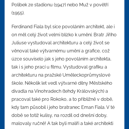
Polibek ze stadionu (1947) nebo Muž v povětří
(1955).
Ferdinand Fiala byl sice povoláním architekt, ale i
on měl celý život velmi blízko k umění. Bratr Jiřího
Juliuse vystudoval architekturu a celý život se
věnoval také výtvarnému umění a grafice, což
úzce souviselo jak s jeho povoláním architekta,
tak i s jeho prací u filmu. Vystudoval grafiku a
architekturu na pražské Uměleckoprůmyslové
škole. Několik let vedl výtvarné dílny Městského
divadla na Vinohradech (tehdy Královských) a
pracoval také pro Rokoko, a to přibližně v době,
kdy tam působil i jeho bratranec Eman Fiala. V té
době se totiž kulisy, na rozdíl od dnešní doby,
malovaly ručně! A tak byli malíři a také architekti