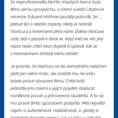
že neprofesionalita těchto mladých herců byla
filmu jen ku prospěchu, o čemž svědčí i dobové
recenze. Eduard Hofman později potvrdil, že:
„…
pokud šlo o nějaké rozpory, nikdy je neřešili
(Vančura a Innemann)
před námi. Doktor Vančura
vždy stál v pozadí a díval se. Když měl na věc jiný
názor nebo chtěl něco doplnit či upravit, tak se
s Innemannem dohodl mimo ateliér.“
Je pravda, že Vančura se do samotného natáčení
pletl jen velmi málo, ale zvláště mu na srdci
leželo právě obsazení filmu. Chtěl totiž
jednotlivými rolemi a jejich pojetím dokázat
rozdílnost povah a přirozenost studentů. A to se
mu právě tímto způsobem podařilo. Měl největší
zájem o autentičnost, realističnost, o
„prostý a
realistický herecký projev“
, jak se píše v unikátní