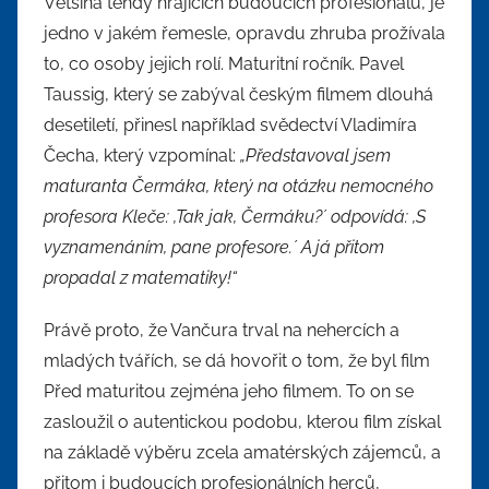
Většina tehdy hrajících budoucích profesionálů, je
jedno v jakém řemesle, opravdu zhruba prožívala
to, co osoby jejich rolí. Maturitní ročník. Pavel
Taussig, který se zabýval českým filmem dlouhá
desetiletí, přinesl například svědectví Vladimíra
Čecha, který vzpomínal:
„Představoval jsem
maturanta Čermáka, který na otázku nemocného
profesora Kleče: ,Tak jak, Čermáku?´ odpovídá: ,S
vyznamenáním, pane profesore.´ A já přitom
propadal z matematiky!“
Právě proto, že Vančura trval na nehercích a
mladých tvářích, se dá hovořit o tom, že byl film
Před maturitou zejména jeho filmem. To on se
zasloužil o autentickou podobu, kterou film získal
na základě výběru zcela amatérských zájemců, a
přitom i budoucích profesionálních herců,