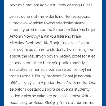
prvním filmovém konkurzu, tedy castingu u nás.
Jen stručně si shrňme děj filmu. Ten se zaobírá
v tragicko-komické rovině středoškolskými
studenty před maturitou Šimonem (kterého hraje
Antonín Novotný) a Kafkou (kterého hraje
Miroslav Svoboda), kteří bojují nejen se školou,
ale i svými povahami a studenty. Dva z nich jsou
absolutně rozlišných povah. Jeden, profesor Kleč,
je pedantem, který bere vše podle mnohdy
zastaralých směrnic a odmítá se od nich byť jen
trochu vzdálit. Druhý profesor Donát je naopak
příliš laskavý, a to v podání Františka Smolíka. Oba
se přitom dostanou sporu se dvěma studenty.
Jeden z nich se nakonec pokusí o sebevraždu a
pedantský profesor Kleč je při snaze zabránit mu