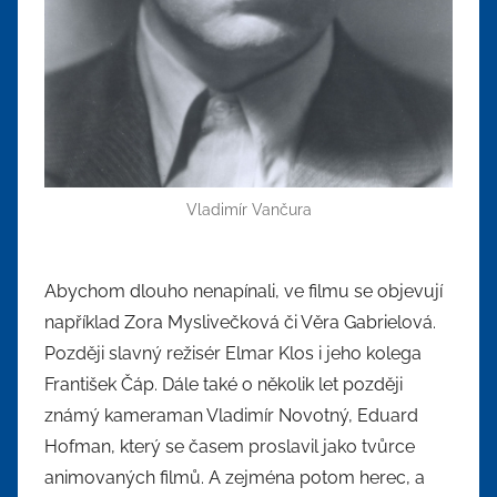
Vladimír Vančura
Abychom dlouho nenapínali, ve filmu se objevují
například Zora Myslivečková či Věra Gabrielová.
Později slavný režisér Elmar Klos i jeho kolega
František Čáp. Dále také o několik let později
známý kameraman Vladimír Novotný, Eduard
Hofman, který se časem proslavil jako tvůrce
animovaných filmů. A zejména potom herec, a