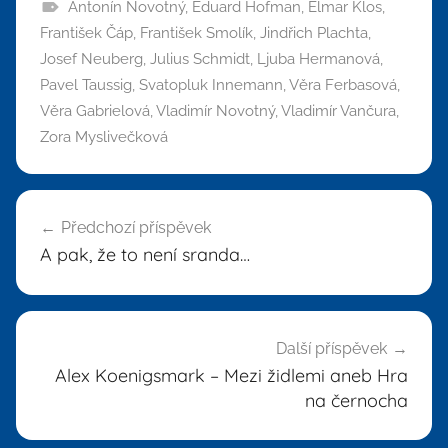
Antonín Novotný
,
Eduard Hofman
,
Elmar Klos
,
František Čáp
,
František Smolík
,
Jindřich Plachta
,
Josef Neuberg
,
Julius Schmidt
,
Ljuba Hermanová
,
Pavel Taussig
,
Svatopluk Innemann
,
Věra Ferbasová
,
Věra Gabrielová
,
Vladimír Novotný
,
Vladimír Vančura
,
Zora Myslivečková
Navigace
Předchozí příspěvek
pro
A pak, že to není sranda…
příspěvek
Další příspěvek
Alex Koenigsmark – Mezi židlemi aneb Hra
na černocha