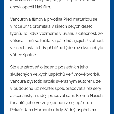
encyklopedii Náš film.
Vančurova filmová prvotina Před maturitou se
v roce 1932 promítala v kinech celých deset
týdnů. To, když vezmeme v úvahu skutečnost, že
většina filmů se točila za pár dnů a jejich životnost
v kinech byla tehdy přibližně týden až dva, nebylo
vůbec špatné.
Šlo ale zároveň o jeden z posledních jeho
skutečných velkých úspěchů ve filmové tvorbě.
Vančura byl totiž natolik svérázným autorem, že
v budoucnu už nechtěl spolupracovat s režiséry
a scénáristy a raději pracoval sám. Kromě Našich
furiantů, jeho verze je jednou z nejlepších, a
Pekaře Jana Marhoula nikdy žádný úspěch na