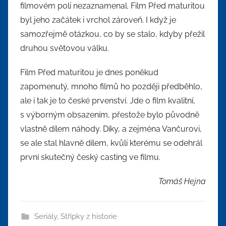
filmovém poli nezaznamenal. Film Před maturitou
byl jeho začátek i vrchol zároveň. I když je
samozřejmě otázkou, co by se stalo, kdyby přežil
druhou světovou válku.
Film Před maturitou je dnes poněkud
zapomenutý, mnoho filmů ho později předběhlo,
ale i tak je to české prvenství. Jde o film kvalitní,
s výborným obsazením, přestože bylo původně
vlastně dílem náhody. Díky, a zejména Vančurovi,
se ale stal hlavně dílem, kvůli kterému se odehrál
první skutečný český casting ve filmu.
Tomáš Hejna
Seriály
,
Střípky z historie