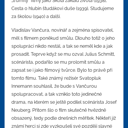
„trumfly“ filmy jako Škola základ života (1938),
Cesta o hlubin študákovi duše (1939), Studujeme
za školou (1940) a další.
Vladislav Vančura, novinář a zejména spisovatel,
měl s filmem poněkud smůlu. Dlouho totiž o jeho
spolupráci nikdo nestál, a tak se neměl kde a jak
prosadit. Teprve když se mu ozval Julius Schmitt,
scénárista, podařilo se mu prolomit smůlu a
zapsat se i jako filmový tvůrce. Bylo to právě při
tomto filmu. Také známý režisér Svatopluk
Innemann souhlasil, že bude s Vančurou
spolupracovat, a tak vzniklo toto jedinečné
drama, na kterém se ještě podílel scénárista Josef
Neuberg. Přitom šlo o film skutečně hvězdně
obsazený, tedy podle dnešních měřítek. Někteří již
známí herci si zde vyzkoušeli své později slavné