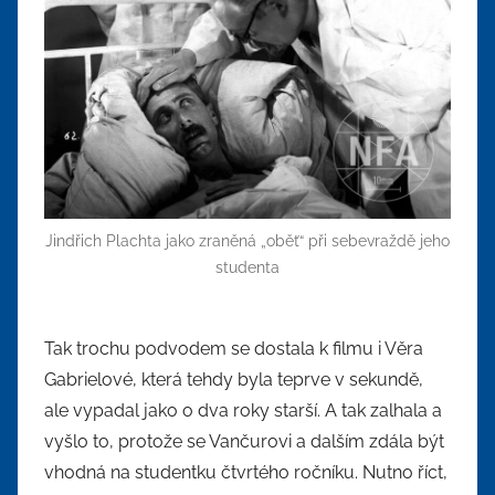
Jindřich Plachta jako zraněná „oběť“ při sebevraždě jeho
studenta
Tak trochu podvodem se dostala k filmu i Věra
Gabrielové, která tehdy byla teprve v sekundě,
ale vypadal jako o dva roky starší. A tak zalhala a
vyšlo to, protože se Vančurovi a dalším zdála být
vhodná na studentku čtvrtého ročníku. Nutno říct,