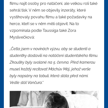
filmu najít osoby pro natáčení, ale velkou roli také
sehrál tisk. V něm se objevily inzeráty, které
vystihovaly povahu filmu a také požadavky na
herce, kteří se v něm měli objevit. Na to
vzpomínala podle Taussiga také Zora
Myslivečková:
„Četla jsem v novinách výzvu, aby se studenti a
studentky dostavili na natáčení studentského filmu.
Zkoušky byly svolané na 5. června. Před kamerou
musel každý recitovat Máchův Máj, jehož verše
byly napsány na tabuli, která stála před námi.
Vedle stál Vančura.“