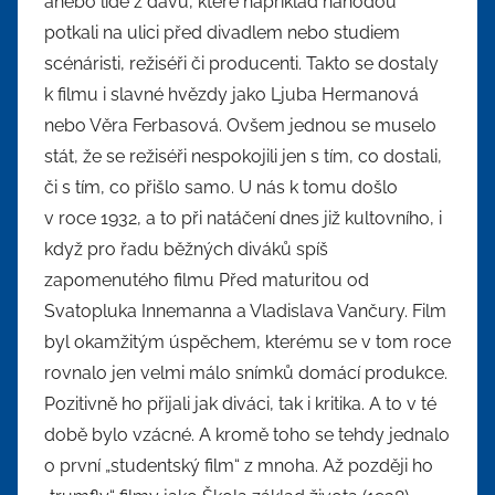
anebo lidé z davu, které například náhodou
potkali na ulici před divadlem nebo studiem
scénáristi, režiséři či producenti. Takto se dostaly
k filmu i slavné hvězdy jako Ljuba Hermanová
nebo Věra Ferbasová. Ovšem jednou se muselo
stát, že se režiséři nespokojili jen s tím, co dostali,
či s tím, co přišlo samo. U nás k tomu došlo
v roce 1932, a to při natáčení dnes již kultovního, i
když pro řadu běžných diváků spíš
zapomenutého filmu Před maturitou od
Svatopluka Innemanna a Vladislava Vančury. Film
byl okamžitým úspěchem, kterému se v tom roce
rovnalo jen velmi málo snímků domácí produkce.
Pozitivně ho přijali jak diváci, tak i kritika. A to v té
době bylo vzácné. A kromě toho se tehdy jednalo
o první „studentský film“ z mnoha. Až později ho