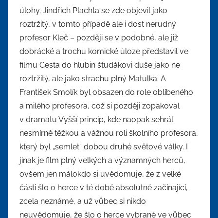
úlohy. Jindřich Plachta se zde objevil jako
roztržitý, v tomto případě ale i dost nerudný
profesor Kleč – později se v podobné, ale již
dobrácké a trochu komické úloze představil ve
filmu Cesta do hlubin študákovi duše jako ne
roztržitý, ale jako strachu plný Matulka. A
František Smolík byl obsazen do role oblíbeného
a milého profesora, což si později zopakoval
v dramatu Vyšší princip, kde naopak sehrál
nesmírně těžkou a vážnou roli školního profesora,
který byl „semlet“ dobou druhé světové války. I
jinak je film plný velkých a významných herců,
ovšem jen málokdo si uvědomuje, že z velké
části šlo o herce v té době absolutně začínající,
zcela neznámé, a už vůbec si nikdo
neuvědomuje, že šlo o herce vybrané ve vůbec