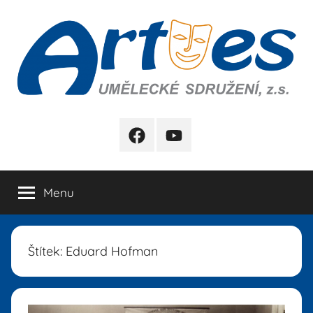
Přejít
k
obsahu
Artes
FB
YB
Menu
Štítek:
Eduard Hofman