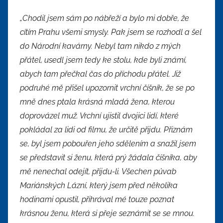
„Chodil jsem sám po nábřeží a bylo mi dobře, že
cítím Prahu všemi smysly. Pak jsem se rozhodl a šel
do Národní kavárny. Nebyl tam nikdo z mých
přátel, usedl jsem tedy ke stolu, kde byli známí,
abych tam přečkal čas do příchodu přátel. Již
podruhé mě přišel upozornit vrchní číšník, že se po
mně dnes ptala krásná mladá žena, kterou
doprovázel muž. Vrchní ujistil dvojici lidí, které
pokládal za lidi od filmu, že určitě přijdu. Přiznám
se, byl jsem pobouřen jeho sdělením a snažil jsem
se představit si ženu, která prý žádala číšníka, aby
mě nenechal odejít, přijdu-li. Všechen půvab
Mariánských Lázní, který jsem před několika
hodinami opustil, přihrával mé touze poznat
krásnou ženu, která si přeje seznámit se se mnou.