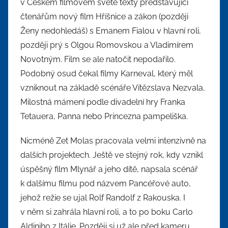
v Českém filmovém světě texty představující
čtenářům nový film Hříšnice a zákon (později
Ženy nedohledáš) s Emanem Fialou v hlavní roli,
později prý s Olgou Romovskou a Vladimírem
Novotným. Film se ale natočit nepodařilo.
Podobný osud čekal filmy Karneval, který měl
vzniknout na základě scénáře Vítězslava Nezvala,
Milostná mámení podle divadelní hry Franka
Tetauera, Panna nebo Princezna pampeliška.
Nicméně Zet Molas pracovala velmi intenzivně na
dalších projektech. Ještě ve stejný rok, kdy vznikl
úspěšný film Mlynář a jeho dítě, napsala scénář
k dalšímu filmu pod názvem Pancéřové auto,
jehož režie se ujal Rolf Randolf z Rakouska. I
v něm si zahrála hlavní roli, a to po boku Carlo
Aldiniho z Itálie. Později si už ale před kameru