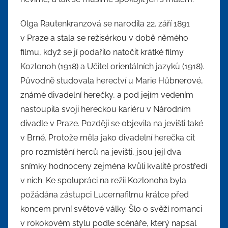
Olga Rautenkranzová se narodila 22. září 1891
v Praze a stala se režisérkou v době němého
filmu, když se jí podařilo natočit krátké filmy
Kozlonoh (1918) a Učitel orientálních jazyků (1918).
Původně studovala herectví u Marie Hübnerové,
známé divadelní herečky, a pod jejím vedením
nastoupila svoji hereckou kariéru v Národním
divadle v Praze. Později se objevila na jevišti také
v Brně. Protože měla jako divadelní herečka cit
pro rozmístění herců na jevišti, jsou její dva
snímky hodnoceny zejména kvůli kvalitě prostředí
v nich. Ke spolupráci na režii Kozlonoha byla
požádána zástupci Lucernafilmu krátce před
koncem první světové války. Šlo o svěží romanci
v rokokovém stylu podle scénáře, který napsal