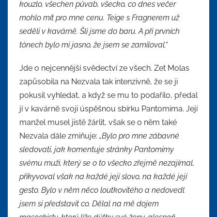
kouzlo, všechen půvab, všecko, co dnes večer
mohlo mít pro mne cenu. Teige s Fragnerem už
seděli v kavárně. Šli jsme do baru. A při prvních
tónech bylo mi jasno, že jsem se zamiloval.“
Jde o nejcennější svědectví ze všech. Zet Molas
zapůsobila na Nezvala tak intenzivně, že se ji
pokusil vyhledat, a když se mu to podařilo, předal
jí v kavárně svoji úspěšnou sbírku Pantomima. Její
manžel musel jistě žárlit, však se o něm také
Nezvala dále zmiňuje:
„Bylo pro mne zábavné
sledovati, jak komentuje stránky Pantomimy
svému muži, který se o to všecko zřejmě nezajímal,
přikyvoval však na každé její slovo, na každé její
gesto. Bylo v něm něco loutkovitého a nedovedl
jsem si představit co. Dělal na mě dojem