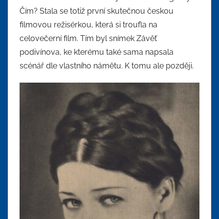
Čím? Stala se totiž první skutečnou českou
filmovou režisérkou, která si troufla na
celovečerní film. Tím byl snímek Závěť
podivínova, ke kterému také sama napsala
scénář dle vlastního námětu. K tomu ale později.