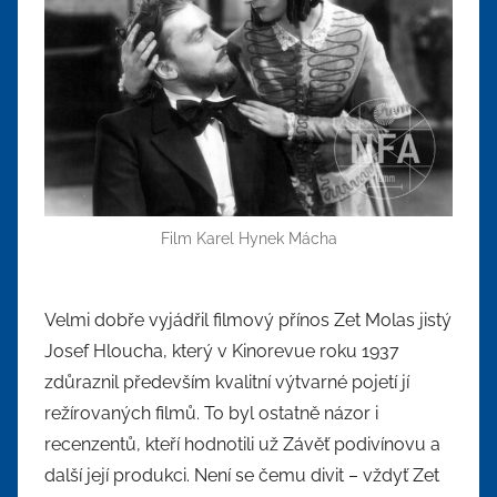
Film Karel Hynek Mácha
Velmi dobře vyjádřil filmový přínos Zet Molas jistý
Josef Hloucha, který v Kinorevue roku 1937
zdůraznil především kvalitní výtvarné pojetí jí
režírovaných filmů. To byl ostatně názor i
recenzentů, kteří hodnotili už Závěť podivínovu a
další její produkci. Není se čemu divit – vždyť Zet