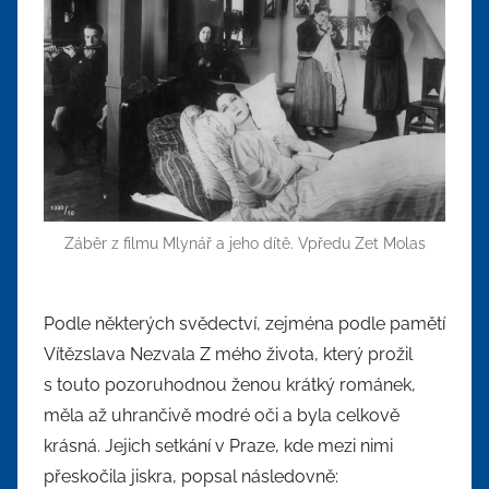
Záběr z filmu Mlynář a jeho dítě. Vpředu Zet Molas
Podle některých svědectví, zejména podle pamětí
Vítězslava Nezvala Z mého života, který prožil
s touto pozoruhodnou ženou krátký románek,
měla až uhrančivě modré oči a byla celkově
krásná. Jejich setkání v Praze, kde mezi nimi
přeskočila jiskra, popsal následovně: