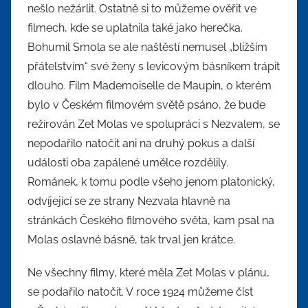
nešlo nežárlit. Ostatně si to můžeme ověřit ve
filmech, kde se uplatnila také jako herečka.
Bohumil Smola se ale naštěstí nemusel „bližším
přátelstvím“ své ženy s levicovým básníkem trápit
dlouho. Film Mademoiselle de Maupin, o kterém
bylo v Českém filmovém světě psáno, že bude
režírován Zet Molas ve spolupráci s Nezvalem, se
nepodařilo natočit ani na druhý pokus a další
události oba zapálené umělce rozdělily.
Románek, k tomu podle všeho jenom platonický,
odvíjející se ze strany Nezvala hlavně na
stránkách Českého filmového světa, kam psal na
Molas oslavné básně, tak trval jen krátce.
Ne všechny filmy, které měla Zet Molas v plánu,
se podařilo natočit. V roce 1924 můžeme číst