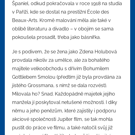
Španiel, odkud pokračovala v roce 1918 na studia
v Paříži, kde se dostal na prestižní École des
Beaux-Arts. Kromě malování měla ale také v
oblibě literaturu a divadlo – v obojím se sama
pokoušela prosadit, třeba jako básnířka.
Je s podivem, že se žena jako Zdena Holubová
provdala nikoliv za umělce, ale za bohatého
majitele velkoobchodu s dřívím Bohumilem
Gottliebem Smolou (předtím již byla provdána za
jistého Grossmana, s nímž se dala rozvést).
Milovala ho? Snad. Každopádně majetek jejího
manžela jí poskytoval netušené možnosti. I díky
němu a jeho penězům, které zajistily i podporu
akciové společnosti Jupiter film, se tak mohla
pustit do práce ve filmu, a také natočil svůj již