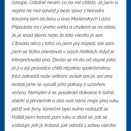
časopis. Ostatně nevím, co na mě chtěla. Já jsem si
nepřál nic než odvést ji beze slova z Národní
kavárny tam do baru u lesa Mariánských Lázní.
Připadala mi z jiného světa a chvílemi se mi zdálo,
že je snad šílená nebo že toto všecko je sen.
Citovala něco z toho, co jsem prý napsal, ale sám
jsem se těžko orientoval v svých řádkách, když je
interpretovala ona. Dívala se mi do očí stejně jako
já jí a její průvodce chtěl nějakou společenskou
frází zakončit naše setkání, avšak ani já, ani ona
nedali jsme se vyrušit jeho pokusy o uzavření
večera. Nemýlím-li se, poodešel dokonce k šatně,
oblékl si převlečník a stál nad námi, maje přes ruku
plášť své ženy. Konečně bylo nutno rozloučit se.
Políbil jsem krásné paní ruku a díval se, jak se
vzdaluje, jak je krásná, jak odnáší s sebou všecko