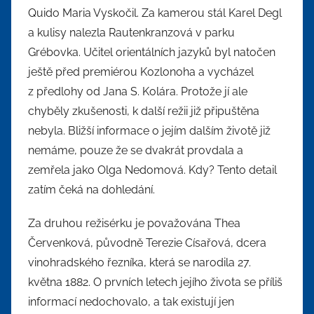
Quido Maria Vyskočil. Za kamerou stál Karel Degl
a kulisy nalezla Rautenkranzová v parku
Grébovka. Učitel orientálních jazyků byl natočen
ještě před premiérou Kozlonoha a vycházel
z předlohy od Jana S. Kolára. Protože jí ale
chyběly zkušenosti, k další režii již připuštěna
nebyla. Bližší informace o jejím dalším životě již
nemáme, pouze že se dvakrát provdala a
zemřela jako Olga Nedomová. Kdy? Tento detail
zatím čeká na dohledání.
Za druhou režisérku je považována Thea
Červenková, původně Terezie Císařová, dcera
vinohradského řezníka, která se narodila 27.
května 1882. O prvních letech jejího života se příliš
informací nedochovalo, a tak existují jen