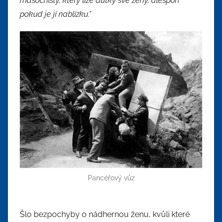
masochisty, který líže důtky své ženy, alespoň
pokud je jí nablízku.“
Pancéřový vůz
Šlo bezpochyby o nádhernou ženu, kvůli které