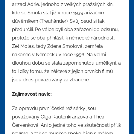
arizaci Adrie, jednoho z velkých pražských kin,
kde se Smola stal již v roce 1939 arizačním
důvěrníkem (Treuhänder). Svůj osud si tak
předurčili. Po válce byli oba zařazeni do odsunu,
protože se oba přihlásili k německé národnosti.
Zet Molas, tedy Zdena Smolová, zemřela
nakonec v Německu v roce 1956. Na velmi
dlouhou dobu se stala zapomenutou umělkyní, a
to i díky tomu, že některé z jejích prvních filmů
jsou dnes považovány za ztracené.
Zajímavost navíc:
Za opravdu první české režisérky jsou
považovány Olga Rautenkranzová a Thea
Červenková. Ani o jedné toho ve skutečnosti příliš
nevíme, a tak se musíme spokojit jen s málem.