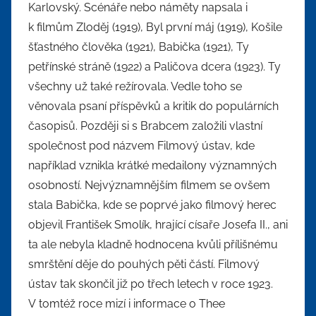
Karlovský. Scénáře nebo náměty napsala i
k filmům Zloděj (1919), Byl první máj (1919), Košile
šťastného člověka (1921), Babička (1921), Ty
petřínské stráně (1922) a Paličova dcera (1923). Ty
všechny už také režírovala. Vedle toho se
věnovala psaní příspěvků a kritik do populárních
časopisů. Později si s Brabcem založili vlastní
společnost pod názvem Filmový ústav, kde
například vznikla krátké medailony významných
osobností. Nejvýznamnějším filmem se ovšem
stala Babička, kde se poprvé jako filmový herec
objevil František Smolík, hrající císaře Josefa II., ani
ta ale nebyla kladně hodnocena kvůli přílišnému
smrštění děje do pouhých pěti částí. Filmový
ústav tak skončil již po třech letech v roce 1923.
V tomtéž roce mizí i informace o Thee