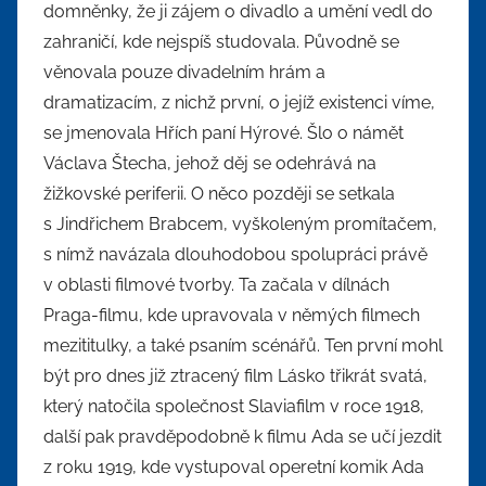
domněnky, že ji zájem o divadlo a umění vedl do
zahraničí, kde nejspíš studovala. Původně se
věnovala pouze divadelním hrám a
dramatizacím, z nichž první, o jejíž existenci víme,
se jmenovala Hřích paní Hýrové. Šlo o námět
Václava Štecha, jehož děj se odehrává na
žižkovské periferii. O něco později se setkala
s Jindřichem Brabcem, vyškoleným promítačem,
s nímž navázala dlouhodobou spolupráci právě
v oblasti filmové tvorby. Ta začala v dílnách
Praga-filmu, kde upravovala v němých filmech
mezititulky, a také psaním scénářů. Ten první mohl
být pro dnes již ztracený film Lásko třikrát svatá,
který natočila společnost Slaviafilm v roce 1918,
další pak pravděpodobně k filmu Ada se učí jezdit
z roku 1919, kde vystupoval operetní komik Ada