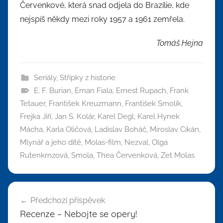
Červenkové, která snad odjela do Brazílie, kde
nejspíš někdy mezi roky 1957 a 1961 zemřela.
Tomáš Hejna
Seriály
,
Střípky z historie
E. F. Burian
,
Eman Fiala
,
Ernest Rupach
,
Frank
Tetauer
,
František Kreuzmann
,
František Smolík
,
Frejka Jiří
,
Jan S. Kolár
,
Karel Degl
,
Karel Hynek
Mácha
,
Karla Oličová
,
Ladislav Boháč
,
Miroslav Cikán
,
Mlynář a jeho dítě
,
Molas-film
,
Nezval
,
Olga
Rutenkrnzová
,
Smola
,
Thea Červenková
,
Zet Molas
Navigace
Předchozí příspěvek
pro
Recenze – Nebojte se opery!