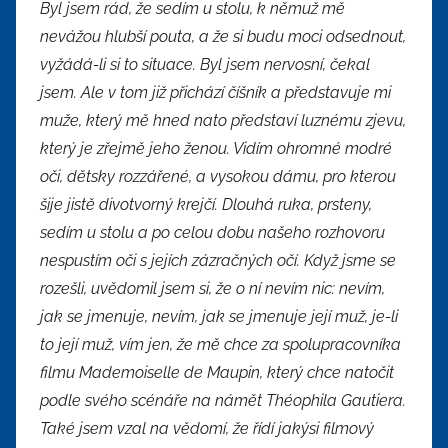
Byl jsem rád, že sedím u stolu, k němuž mě
nevážou hlubší pouta, a že si budu moci odsednout,
vyžádá-li si to situace. Byl jsem nervosní, čekal
jsem. Ale v tom již přichází číšník a představuje mi
muže, který mě hned nato představí luznému zjevu,
který je zřejmě jeho ženou. Vidím ohromné modré
oči, dětsky rozzářené, a vysokou dámu, pro kterou
šije jistě divotvorný krejčí. Dlouhá ruka, prsteny,
sedím u stolu a po celou dobu našeho rozhovoru
nespustím oči s jejích zázračných očí. Když jsme se
rozešli, uvědomil jsem si, že o ní nevím nic: nevím,
jak se jmenuje, nevím, jak se jmenuje její muž, je-li
to její muž, vím jen, že mě chce za spolupracovníka
filmu Mademoiselle de Maupin, který chce natočit
podle svého scénáře na námět Théophila Gautiera.
Také jsem vzal na vědomí, že řídí jakýsi filmový