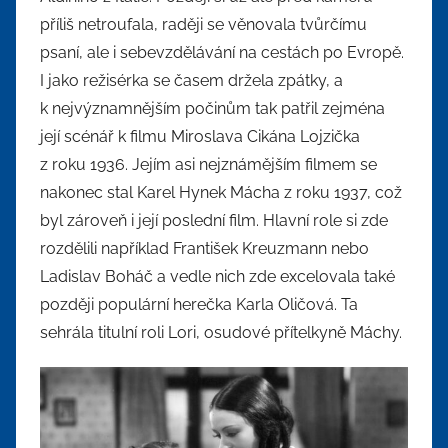
příliš netroufala, raději se věnovala tvůrčímu
psaní, ale i sebevzdělávání na cestách po Evropě.
I jako režisérka se časem držela zpátky, a
k nejvýznamnějším počinům tak patřil zejména
její scénář k filmu Miroslava Cikána Lojzička
z roku 1936. Jejím asi nejznámějším filmem se
nakonec stal Karel Hynek Mácha z roku 1937, což
byl zároveň i její poslední film. Hlavní role si zde
rozdělili například František Kreuzmann nebo
Ladislav Boháč a vedle nich zde excelovala také
později populární herečka Karla Oličová. Ta
sehrála titulní roli Lori, osudové přítelkyně Máchy.