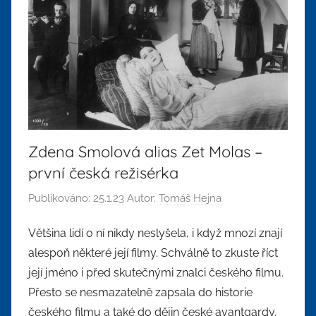
Zdena Smolová alias Zet Molas –
první česká režisérka
Publikováno:
25.1.23
Autor:
Tomáš Hejna
Většina lidí o ní nikdy neslyšela, i když mnozí znají
alespoň některé její filmy. Schválně to zkuste říct
její jméno i před skutečnými znalci českého filmu.
Přesto se nesmazatelně zapsala do historie
českého filmu a také do dějin české avantgardy.