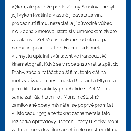
výkon, ale protože podle Zdeny Smolové nebyl
její výkon kvalitní a vlastně jí dávala za vinu
propadnutí filmu, nezaplatila jí původně vůbec
nic. Zdena Smolová, která si v uměleckém životě
začala říkat Zet Molas, nakonec odjela čerpat
novou inspiraci opět do Francie, kde měla
v úmyslu uplatnit svůj talent ve francouzské
kinematografii. Když se v roce 1928 vrátila zpět do
Prahy, začala natáčet další film, tentokrát na
motivy divadelní hry Ernesta Raupacha Mlynář a
jeho dítě. Romantický příběh, kde si Zet Molas
sama zahrála hlavní roli Marie, nešťastně
zamilované dcery mlynáře, se poprvé promítal
v listopadu 1929 a tentokrát zaznamenala tato
režisérka opravdový úspěch – tedy u kritiky. Mohl
za to zejména kvalitní námět i celé prostředí filmu,