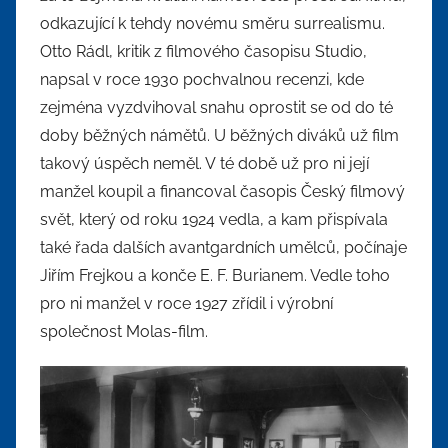
odkazující k tehdy novému směru surrealismu.
Otto Rádl, kritik z filmového časopisu Studio,
napsal v roce 1930 pochvalnou recenzi, kde
zejména vyzdvihoval snahu oprostit se od do té
doby běžných námětů. U běžných diváků už film
takový úspěch neměl. V té době už pro ni její
manžel koupil a financoval časopis Český filmový
svět, který od roku 1924 vedla, a kam přispívala
také řada dalších avantgardních umělců, počínaje
Jiřím Frejkou a konče E. F. Burianem. Vedle toho
pro ni manžel v roce 1927 zřídil i výrobní
společnost Molas-film.