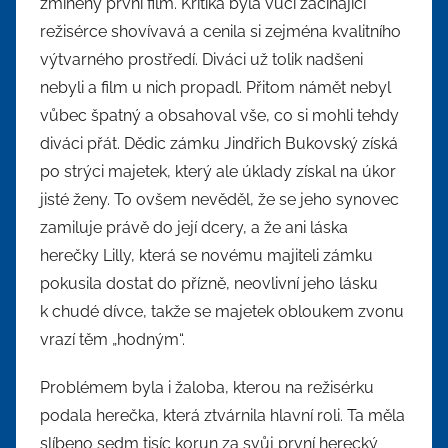
zmíněný první film. Kritika byla vůči začínající
režisérce shovívavá a cenila si zejména kvalitního
výtvarného prostředí. Diváci už tolik nadšeni
nebyli a film u nich propadl. Přitom námět nebyl
vůbec špatný a obsahoval vše, co si mohli tehdy
diváci přát. Dědic zámku Jindřich Bukovský získá
po strýci majetek, který ale úklady získal na úkor
jisté ženy. To ovšem nevěděl, že se jeho synovec
zamiluje právě do její dcery, a že ani láska
herečky Lilly, která se novému majiteli zámku
pokusila dostat do přízně, neovlivní jeho lásku
k chudé dívce, takže se majetek obloukem zvonu
vrazí těm „hodným“.
Problémem byla i žaloba, kterou na režisérku
podala herečka, která ztvárnila hlavní roli. Ta měla
slíbeno sedm tisíc korun za svůj první herecký