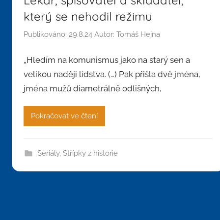
který se nehodil režimu
Publikováno:
29.8.24
Autor:
Tomáš Hejna
„Hledím na komunismus jako na starý sen a
velikou naději lidstva. (…) Pak přišla dvě jména,
jména mužů diametrálně odlišných,
Pokračovat ve čtení
Seriály
,
Střípky z historie