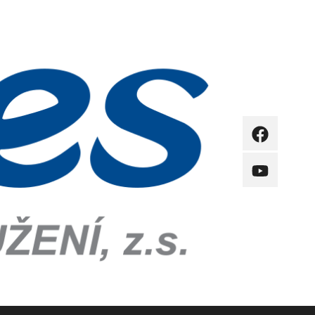
FB
YB