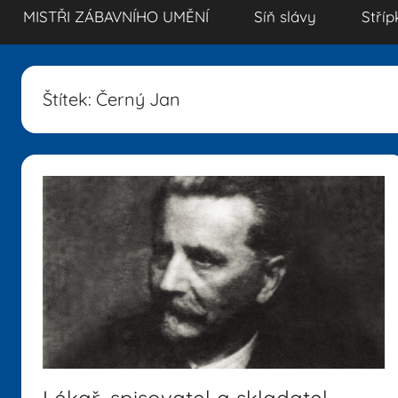
MISTŘI ZÁBAVNÍHO UMĚNÍ
Síň slávy
Stříp
Štítek:
Černý Jan
Lékař, spisovatel a skladatel,