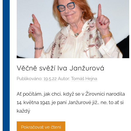
Věčně svěží Iva Janžurová
Publikováno:
19.5.22
Autor:
Tomáš Hejna
Ať počítám, jak chci, když se v Žirovnici narodila
14. května 1941. je paní Janžurové již… ne, to ať si
každý
Pokračovat ve čtení