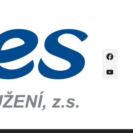
FB
YB