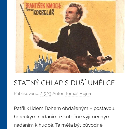
STATNÝ CHLAP S DUŠÍ UMĚLCE
Publikováno:
2.5.23
Autor:
Tomáš Hejna
Patřil k lidem Bohem obdařeným – postavou,
hereckým nadáním i skutečně výjimečným
nadáním k hudbě. Ta měla být původně