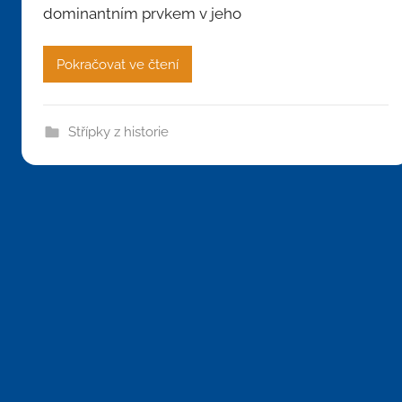
dominantním prvkem v jeho
Pokračovat ve čtení
Střípky z historie