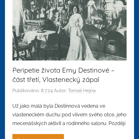
Peripetie života Emy Destinové –
část třetí, Vlastenecký zápal
Publikováno:
8.7.24
Autor:
Tomáš Hejna
Už jako malá byla Destinnová vedena ve
vlasteneckém duchu pod vlivem svého otce, jeho
mecenášských aktivit a rodinného salonu. Později