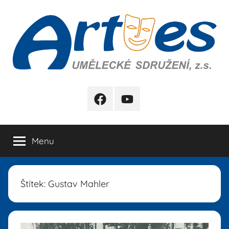
Přejít
k
obsahu
Artes
FB
YB
Menu
Štítek:
Gustav Mahler