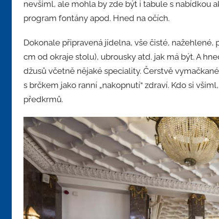
nevšiml, ale mohla by zde být i tabule s nabídkou 
program fontány apod. Hned na očích.
Dokonale připravená jídelna, vše čisté, nažehlené,
cm od okraje stolu), ubrousky atd. jak má být. A hn
džusů včetně nějaké speciality. Čerstvě vymačkané c
s brčkem jako ranní „nakopnutí“ zdraví. Kdo si všiml
předkrmů.