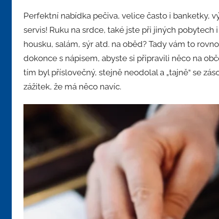
Perfektní nabídka pečiva, velice často i banketky, 
servis! Ruku na srdce, také jste při jiných pobytech 
housku, salám, sýr atd. na oběd? Tady vám to rovnou
dokonce s nápisem, abyste si připravili něco na ob
tím byl příslovečný, stejně neodolal a „tajně“ se záso
zážitek, že má něco navíc.