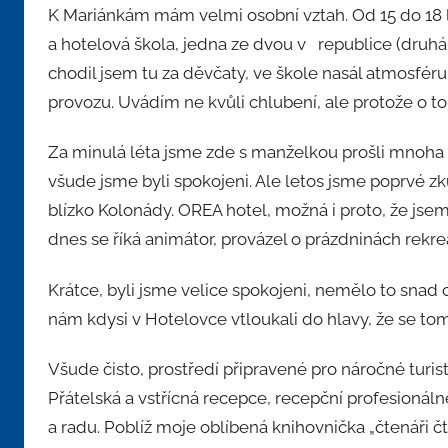
K Mariánkám mám velmi osobní vztah. Od 15 do 18 l
a hotelová škola, jedna ze dvou v republice (druhá
chodil jsem tu za děvčaty, ve škole nasál atmosfér
provozu. Uvádím ne kvůli chlubení, ale protože o to
Za minulá léta jsme zde s manželkou prošli mnoha 
všude jsme byli spokojeni. Ale letos jsme poprvé zku
blízko Kolonády. OREA hotel, možná i proto, že jsem 
dnes se říká animátor, provázel o prázdninách rekrea
Krátce, byli jsme velice spokojeni, nemělo to snad 
nám kdysi v Hotelovce vtloukali do hlavy, že se tom
Všude čisto, prostředí připravené pro náročné turist
Přátelská a vstřícná recepce, recepční profesionál
a radu. Poblíž moje oblíbená knihovnička „čtenáři čt