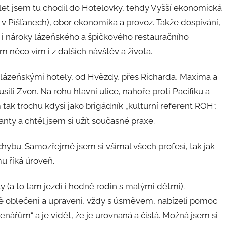
et jsem tu chodil do Hotelovky, tehdy Vyšší ekonomická
 v Píšťanech), obor ekonomika a provoz. Takže dospívání,
u i nároky lázeňského a špičkového restauračního
m něco vím i z dalších návštěv a života.
lázeňskými hotely, od Hvězdy, přes Richarda, Maxima a
sili Zvon. Na rohu hlavní ulice, nahoře proti Pacifiku a
tak trochu kdysi jako brigádník „kulturní referent ROH“,
nty a chtěl jsem si užít současné praxe.
chybu. Samozřejmě jsem si všímal všech profesí, tak jak
u říká úroveň.
y (a to tam jezdí i hodně rodin s malými dětmi).
ně oblečeni a upraveni, vždy s úsměvem, nabízeli pomoc
enářům“ a je vidět, že je urovnaná a čistá. Možná jsem si