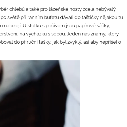
výběr chlebů a také pro lázeňské hosty zcela nebývalý
i po světě při ranním bufetu dávali do taštičky nějakou tu
 nabízejí. U stolku s pečivem jsou papírové sáčky,
čerstvení, na vycházku s sebou. Jeden náš známý, který
boval do příruční tašky, jak byl zvyklý, asi aby nepřišel o