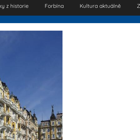
ky z historie
Forbína
Kultura aktuálně
Z