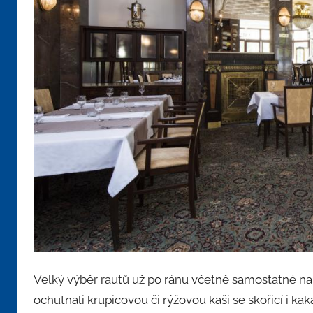
Velký výběr rautů už po ránu včetně samostatné nabíd
ochutnali krupicovou či rýžovou kaši se skořicí i k