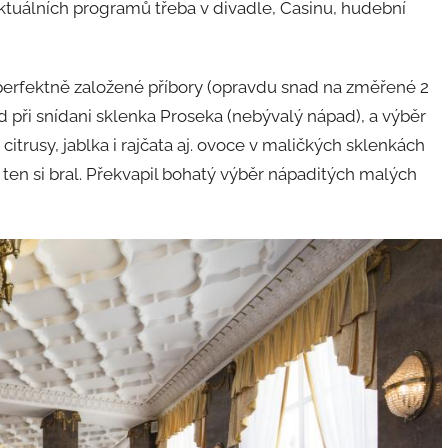
aktuálních programů třeba v divadle, Casinu, hudební
 perfektně založené příbory (opravdu snad na změřené 2
ed při snídani sklenka Proseka (nebývalý nápad), a výběr
itrusy, jablka i rajčata aj. ovoce v maličkých sklenkách
, ten si bral. Překvapil bohatý výběr nápaditých malých