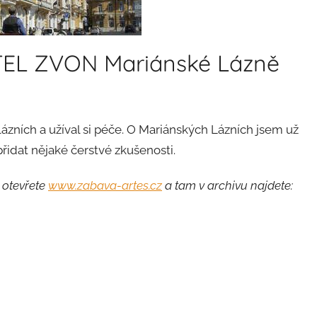
TEL ZVON Mariánské Lázně
lázních a užíval si péče. O Mariánských Lázních jsem už
přidat nějaké čerstvé zkušenosti.
 otevřete
www.zabava-artes.cz
a tam v archivu najdete: