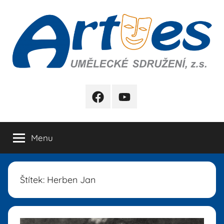
Přejít
k
obsahu
Artes
FB
YB
Menu
Štítek:
Herben Jan