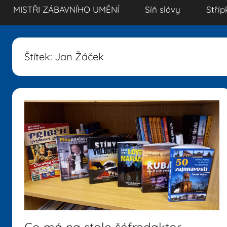
MISTŘI ZÁBAVNÍHO UMĚNÍ
Síň slávy
Stříp
Štítek:
Jan Žáček
Co má na stole šéfredaktor