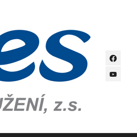
FB
YB