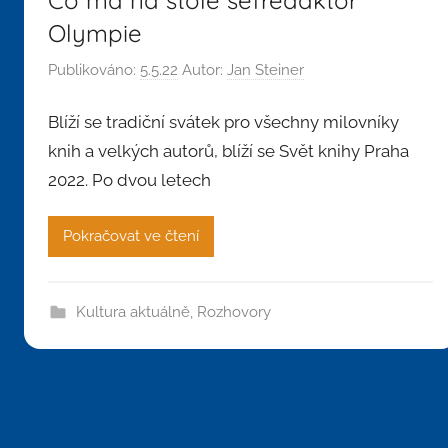
Olympie
Publikováno:
5.5.22
Autor:
Jan Steiner
Blíží se tradiční svátek pro všechny milovníky
knih a velkých autorů, blíží se Svět knihy Praha
2022. Po dvou letech
Pokračovat ve čtení
Kultura aktuálně
,
Rozhovory