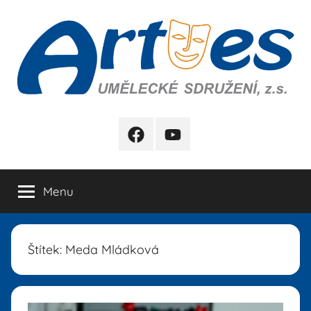
Přejít
k
obsahu
Artes
FB
YB
Menu
Štítek:
Meda Mládková