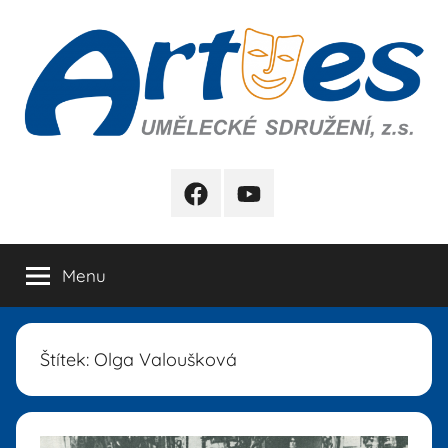
Přejít
k
obsahu
Artes
FB
YB
Menu
Štítek:
Olga Valoušková