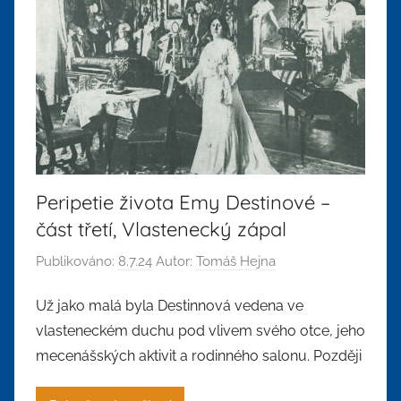
Peripetie života Emy Destinové –
část třetí, Vlastenecký zápal
Publikováno:
8.7.24
Autor:
Tomáš Hejna
Už jako malá byla Destinnová vedena ve
vlasteneckém duchu pod vlivem svého otce, jeho
mecenášských aktivit a rodinného salonu. Později