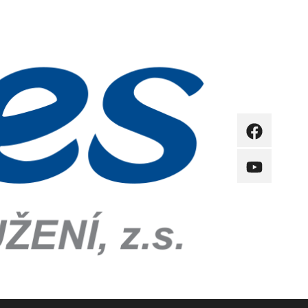
FB
YB