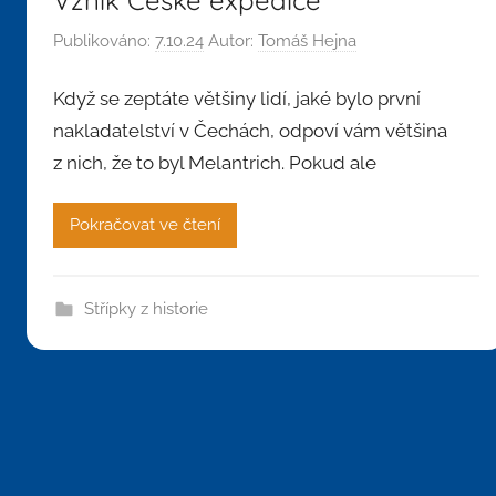
Publikováno:
7.10.24
Autor:
Tomáš Hejna
Když se zeptáte většiny lidí, jaké bylo první
nakladatelství v Čechách, odpoví vám většina
z nich, že to byl Melantrich. Pokud ale
Pokračovat ve čtení
Střípky z historie