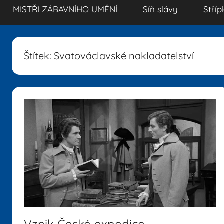
MISTŘI ZÁBAVNÍHO UMĚNÍ
Síň slávy
Stříp
Štítek:
Svatováclavské nakladatelství
Vznik České expedice