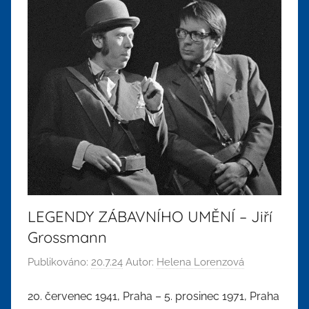
LEGENDY ZÁBAVNÍHO UMĚNÍ – Jiří
Grossmann
Publikováno:
20.7.24
Autor:
Helena Lorenzová
20. červenec 1941, Praha – 5. prosinec 1971, Praha