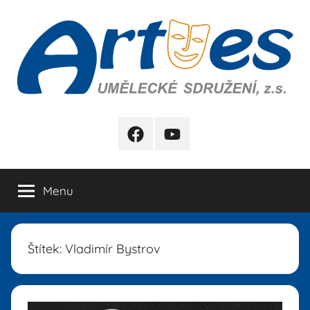
Přejít
k
obsahu
Artes
FB
YB
Menu
Štítek:
Vladimír Bystrov