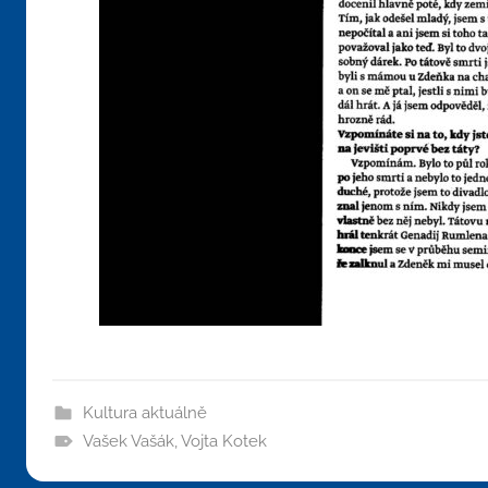
Kultura aktuálně
Vašek Vašák
,
Vojta Kotek