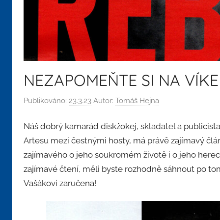
NEZAPOMEŇTE SI NA VÍK
Publikováno:
23.3.23
Autor:
Tomáš Hejna
Náš dobrý kamarád diskžokej, skladatel a publicist
Artesu mezi čestnými hosty, má právě zajímavý člá
zajímavého o jeho soukromém životě i o jeho here
zajímavé čtení, měli byste rozhodně sáhnout po to
Vašákovi zaručena!