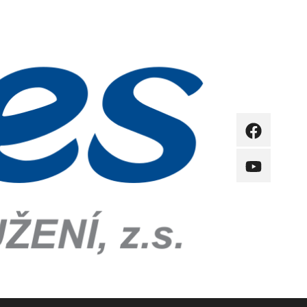
FB
YB