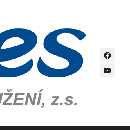
FB
YB