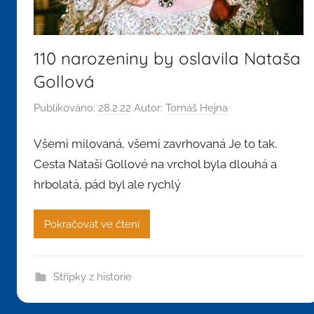
110 narozeniny by oslavila Nataša
Gollová
Publikováno:
28.2.22
Autor:
Tomáš Hejna
Všemi milovaná, všemi zavrhovaná Je to tak.
Cesta Nataši Gollové na vrchol byla dlouhá a
hrbolatá, pád byl ale rychlý
Pokračovat ve čtení
Střípky z historie