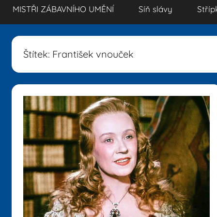
MISTŘI ZÁBAVNÍHO UMĚNÍ
Síň slávy
Stříp
Štítek:
František vnouček