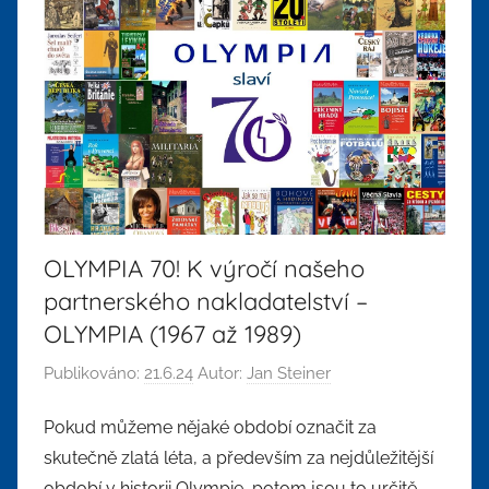
OLYMPIA 70! K výročí našeho
partnerského nakladatelství –
OLYMPIA (1967 až 1989)
Publikováno:
21.6.24
Autor:
Jan Steiner
Pokud můžeme nějaké období označit za
skutečně zlatá léta, a především za nejdůležitější
období v historii Olympie, potom jsou to určitě