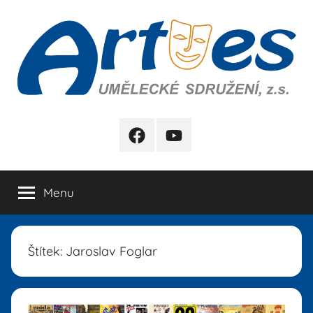
Přejít
k
obsahu
Artes
FB
YB
Menu
Štítek:
Jaroslav Foglar