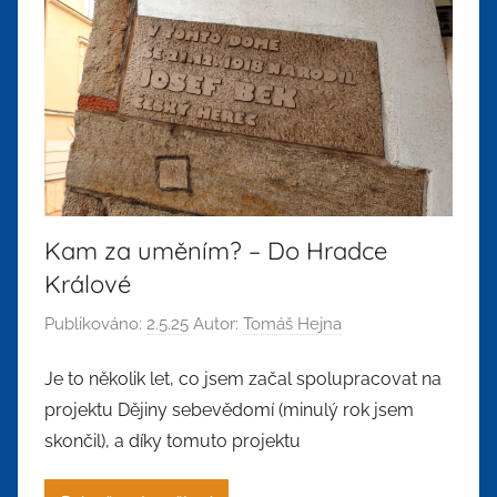
Kam za uměním? – Do Hradce
Králové
Publikováno:
2.5.25
Autor:
Tomáš Hejna
Je to několik let, co jsem začal spolupracovat na
projektu Dějiny sebevědomí (minulý rok jsem
skončil), a díky tomuto projektu