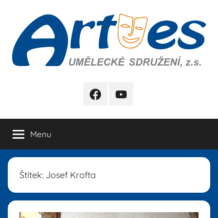
Přejít
k
obsahu
Artes
FB
YB
Menu
Štítek:
Josef Krofta