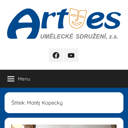
Přejít
k
obsahu
Artes
FB
YB
Menu
Štítek:
Matěj Kopecký