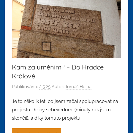
Kam za uměním? – Do Hradce
Králové
Publikováno:
2.5.25
Autor:
Tomáš Hejna
Je to několik let, co jsem začal spolupracovat na
projektu Dějiny sebevědomí (minulý rok jsem
skončil), a díky tomuto projektu