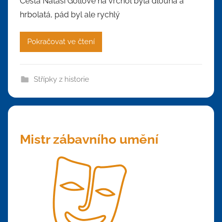
Cesta Nataši Gollové na vrchol byla dlouhá a
hrbolatá, pád byl ale rychlý
Pokračovat ve čtení
Střípky z historie
Mistr zábavního umění