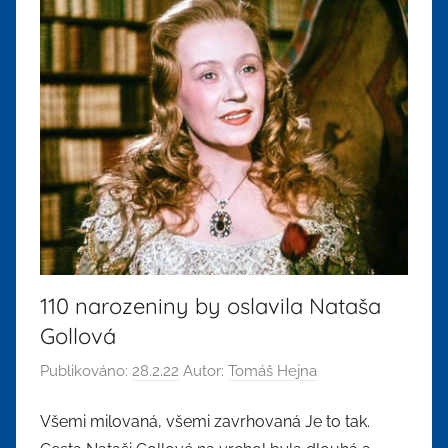
110 narozeniny by oslavila Nataša
Gollová
Publikováno:
28.2.22
Autor:
Tomáš Hejna
Všemi milovaná, všemi zavrhovaná Je to tak.