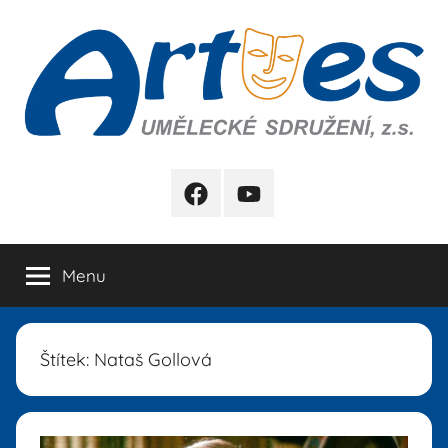
Přejít
k
obsahu
Artes
FB
YB
Menu
Štítek:
Nataš Gollová