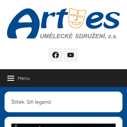
Přejít
k
obsahu
Artes
FB
YB
Menu
Štítek:
Síň legend