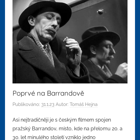
Poprvé na Barrandově
Publikováno:
31.1.23
Autor:
Tomáš Hejna
Asi nejtradičněji je s českým filmem spojen
pražský Barrandov, místo, kde na přelomu 20. a
30. let minulého století vzniklo jedno