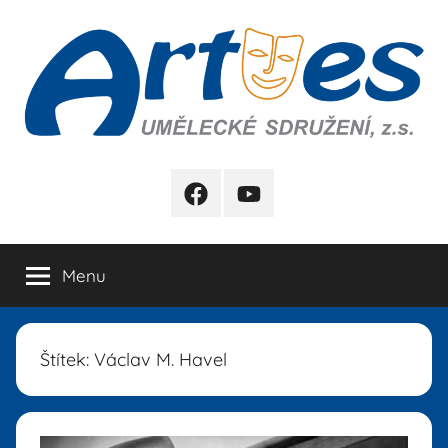
Přejít
k
obsahu
Artes
FB
YB
Menu
Štítek:
Václav M. Havel