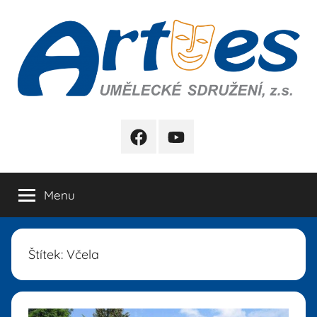
Přejít
k
obsahu
Artes
FB
YB
Menu
Štítek:
Včela