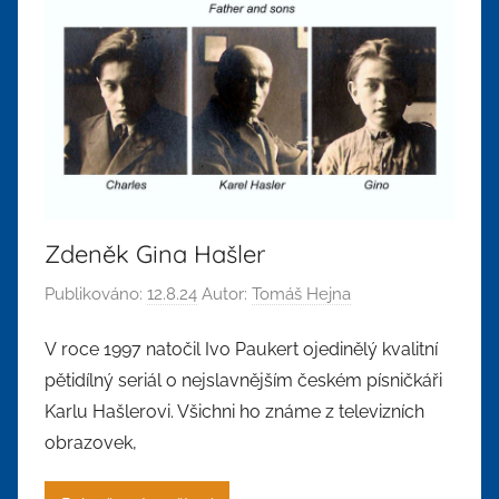
Zdeněk Gina Hašler
Publikováno:
12.8.24
Autor:
Tomáš Hejna
V roce 1997 natočil Ivo Paukert ojedinělý kvalitní
pětidílný seriál o nejslavnějším českém písničkáři
Karlu Hašlerovi. Všichni ho známe z televizních
obrazovek,