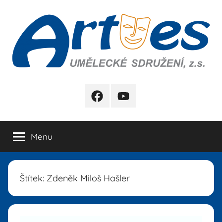
Přejít
k
obsahu
Artes
FB
YB
Menu
Štítek:
Zdeněk Miloš Hašler