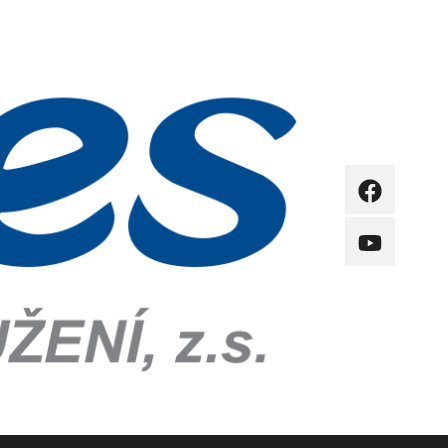
FB
YB