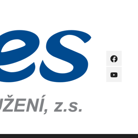
FB
YB