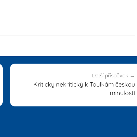
Další příspěvek
Kriticky nekritický k Toulkám českou
minulostí