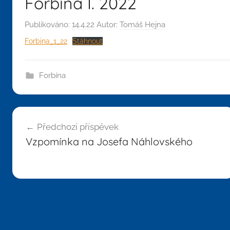
Forbína I. 2022
Publikováno:
14.4.22
Autor:
Tomáš Hejna
Forbina_1_22
Stáhnout
Forbína
Navigace
Předchozí příspěvek
pro
Vzpomínka na Josefa Náhlovského
příspěvek