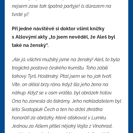
nejsem zase tak špatná partyje! (s důrazem na
tvrdé y)“.
Při jedné návštěvě si doktor všiml knížky
s Alšovými akty „to jsem nevěděl, že Aleš byl
také na ženský“.
„Ale jó, všichni mužský jsme na ženský! Aleš, to byla
tragická postava českého kumštu. Toho zabili
takový Tyrš, Hostinský. Ptal jsem se ho, jak tvoří.
Víte, on dělal brzy ráno, když šla jeho žena na
nákup. Když se v osm vrátila, byl obrázek hotov.
Ona ho zanesla do tiskárny. Jeho nakladatelem byl
léta Svatopluk Čech a ten ho držel zkrátka
honoráři za obrázky, které otiskoval v Lumíru.
Jednou za Alšem přišel nějaký Vojta z Vinohrad,