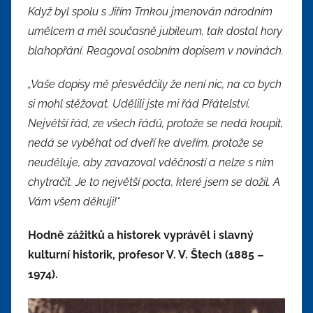
Když byl spolu s Jiřím Trnkou jmenován národním
umělcem a měl současně jubileum, tak dostal hory
blahopřání. Reagoval osobním dopisem v novinách.
„Vaše dopisy mě přesvědčily že není nic, na co bych
si mohl stěžovat. Udělili jste mi řád Přátelství.
Největší řád, ze všech řádů, protože se nedá koupit,
nedá se vyběhat od dveří ke dveřím, protože se
neuděluje, aby zavazoval vděčností a nelze s ním
chytračit. Je to největší pocta, které jsem se dožil. A
Vám všem děkuji!“
Hodně zážitků a historek vyprávěl i slavný
kulturní historik, profesor V. V. Štech (1885 –
1974).