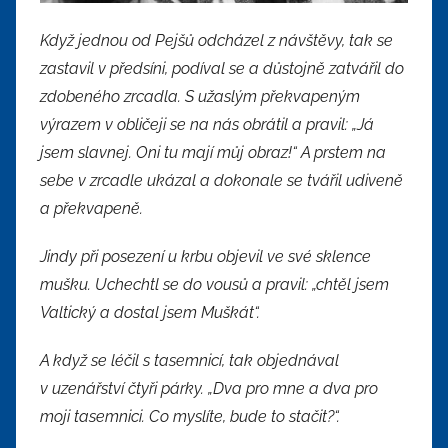
Když jednou od Pejšů odcházel z návštěvy, tak se
zastavil v předsíni, podíval se a důstojně zatvářil do
zdobeného zrcadla. S užaslým překvapeným
výrazem v obličeji se na nás obrátil a pravil: „Já
jsem slavnej. Oni tu mají můj obraz!“ A prstem na
sebe v zrcadle ukázal a dokonale se tvářil udiveně
a překvapeně.
Jindy při posezení u krbu objevil ve své sklence
mušku. Uchechtl se do vousů a pravil: „chtěl jsem
Valtický a dostal jsem Muškát“.
A když se léčil s tasemnicí, tak objednával
v uzenářství čtyři párky. „Dva pro mne a dva pro
moji tasemnici. Co myslíte, bude to stačit?“.