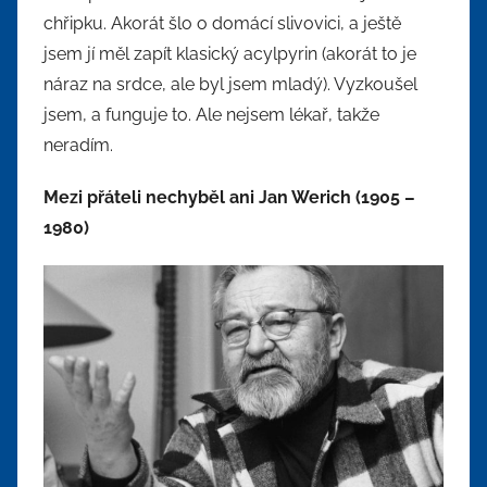
chřipku. Akorát šlo o domácí slivovici, a ještě
jsem jí měl zapít klasický acylpyrin (akorát to je
náraz na srdce, ale byl jsem mladý). Vyzkoušel
jsem, a funguje to. Ale nejsem lékař, takže
neradím.
Mezi přáteli nechyběl ani Jan Werich (1905 –
1980)