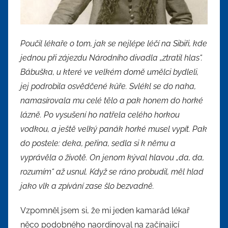
Poučil lékaře o tom, jak se nejlépe léčí na Sibiři, kde
jednou při zájezdu Národního divadla „ztratil hlas“.
Bábuška, u které ve velkém domě umělci bydleli,
jej podrobila osvědčené kůře. Svlékl se do naha,
namasírovala mu celé tělo a pak honem do horké
lázně. Po vysušení ho natřela celého horkou
vodkou, a ještě velký panák horké musel vypít. Pak
do postele: deka, peřina, sedla si k němu a
vyprávěla o životě. On jenom kýval hlavou „da, da,
rozumím“ až usnul. Když se ráno probudil, měl hlad
jako vlk a zpívání zase šlo bezvadně.
Vzpomněl jsem si, že mi jeden kamarád lékař
něco podobného naordinoval na začínající