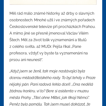
Měl rád málo známé historky až drby o slavných
osobnostech. Mnohé užil i ve známých pořadech
Československé televize při procházkách Prahou.
A mimo jiné se přesně jmenoval Václav Vilém
Štech. Měl za život tolik vyznamenání a titulů
z celého světa, až MUDr. Pejša říkal „Pane
profesora, vždyť vy byste ta vyznamenání na
prsou ani neunesl!“.
„Když jsem se ženil, tak moje nastávající byla
dcerou místodržitelského rady. To byl tehdy v Praze
nějaký pán. Paní radová řekla dceři: „Ona nedělá
žádnou kariéru, ví to? Bere si asistenta v muzeu
města Prahy. „Titel ohne Mittel, jak říkají Němci“.
Peněz bylo pomálu. Tak jsem musel dokázat, že