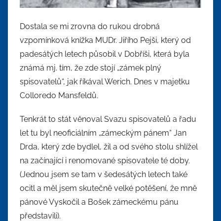
Dostala se mi zrovna do rukou drobná
vzpomínková knížka MUDr. Jiřího Pejši, který od
padesátých letech působil v Dobříši, která byla
známá mj. tím, že zde stojí „zámek plný
spisovatelů“, jak říkával Werich. Dnes v majetku
Colloredo Mansfeldů.
Tenkrát to stát věnoval Svazu spisovatelů a řadu
let tu byl neoficiálním „zámeckým pánem“ Jan
Drda, který zde bydlel, žil a od svého stolu shlížel
na začínající i renomované spisovatele té doby.
(Jednou jsem se tam v šedesátých letech také
ocitl a měl jsem skutečně velké potěšení, že mně
pánové Vyskočil a Bošek zámeckému pánu
představili).