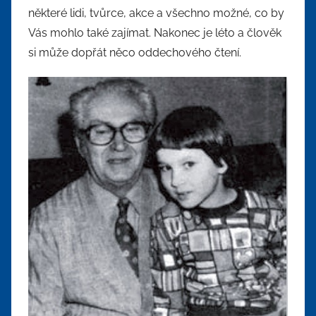
některé lidi, tvůrce, akce a všechno možné, co by
Vás mohlo také zajímat. Nakonec je léto a člověk
si může dopřát něco oddechového čtení.