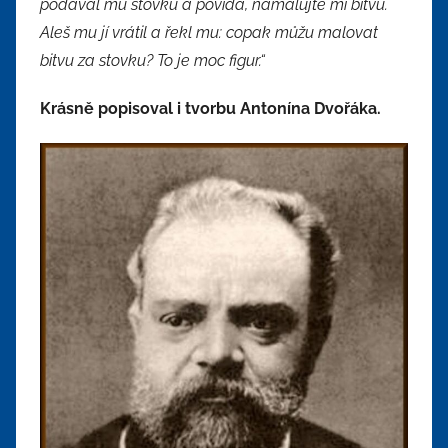
podával mu stovku a povídá, namalujte mi bitvu.
Aleš mu jí vrátil a řekl mu: copak můžu malovat
bitvu za stovku? To je moc figur.“
Krásně popisoval i tvorbu Antonína Dvořáka.