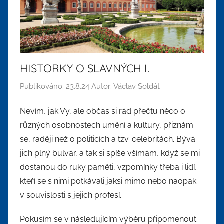
HISTORKY O SLAVNÝCH I.
Publikováno:
23.8.24
Autor:
Václav Soldát
Nevím, jak Vy, ale občas si rád přečtu něco o
různých osobnostech umění a kultury, přiznám
se, raději než o politicích a tzv. celebritách. Bývá
jich plný bulvár, a tak si spíše všímám, když se mi
dostanou do ruky paměti, vzpomínky třeba i lidí,
kteří se s nimi potkávali jaksi mimo nebo naopak
v souvislosti s jejich profesí.
Pokusím se v následujícím výběru připomenout