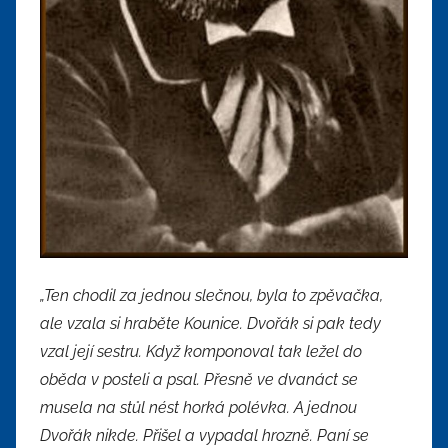
„Ten chodil za jednou slečnou, byla to zpěvačka,
ale vzala si hraběte Kounice. Dvořák si pak tedy
vzal její sestru. Když komponoval tak ležel do
oběda v posteli a psal. Přesně ve dvanáct se
musela na stůl nést horká polévka. A jednou
Dvořák nikde. Přišel a vypadal hrozně. Paní se